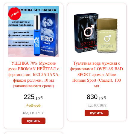
УЦЕНКА 70% Мужские
Туалетная вода мужская с
духи EROMAN НЕЙТРАЛ с
феромонами LOVELAS BAD
феромонами, БЕЗ ЗАПАХА,
SPORT аромат Allure
флакон ролл-он, 10 мл
Homme Sport (Chanel), 100
(заканчиваются сроки)
мл
225
830
руб.
руб.
750
руб.
Код: 6881672
купить
Код: LB-17100
купить