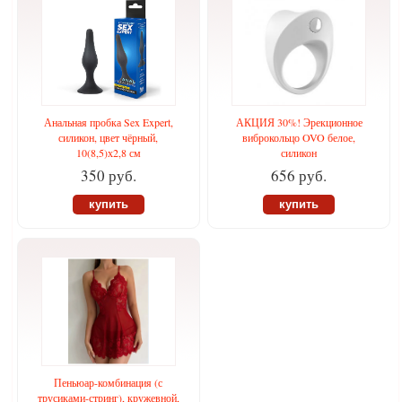
Анальная пробка Sex Expert,
АКЦИЯ 30%! Эрекционное
силикон, цвет чёрный,
виброкольцо OVO белое,
10(8,5)х2,8 см
силикон
350 руб.
656 руб.
купить
купить
Пеньюар-комбинация (с
трусиками-стринг), кружевной,