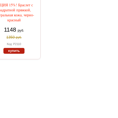
ЦИЯ 15%! Браслет с
вадратной пряжкой,
уральная кожа, черно-
красный
1148
руб.
1350
руб.
Код: Р2110
купить