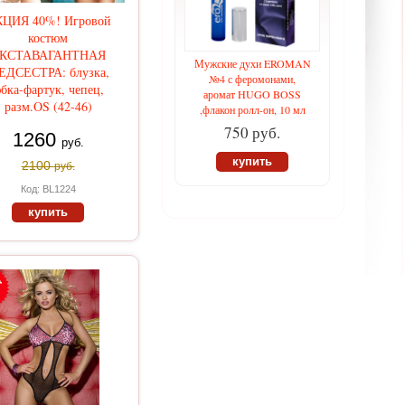
ЦИЯ 40%! Игровой
костюм
КСТАВАГАНТНАЯ
Мужские духи EROMAN
ЕДСЕСТРА: блузка,
№4 с феромонами,
бка-фартук, чепец,
аромат HUGO BOSS
разм.OS (42-46)
,флакон ролл-он, 10 мл
750 руб.
1260
руб.
купить
2100
руб.
Код: BL1224
купить