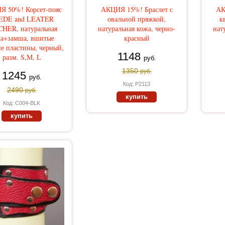
 50%! Корсет-пояс
АКЦИЯ 15%! Браслет с
АК
EDE and LEATER
овальной пряжкой,
к
CHER, натуральная
натуральная кожа, черно-
нат
а+замша, вшитые
красный
е пластины, черный,
1148
разм. S,M, L
руб.
1350
руб.
1245
руб.
Код: Р2113
2490
руб.
купить
Код: C004-BLK
купить