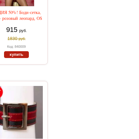
ИЯ 50%! Боди-сетка,
- розовый леопард, OS
915
руб.
1830
руб.
Код: 840009
купить