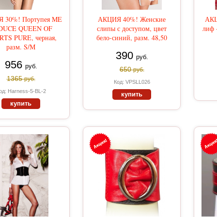
 30%! Портупея ME
АКЦИЯ 40%! Женские
АКЦ
DUCE QUEEN OF
слипы с доступом, цвет
лиф 
TS PURE, черная,
бело-синий, разм. 48,50
разм. S/M
390
руб.
956
руб.
650
руб.
1365
руб.
Код: VPSLL026
од: Harness-5-BL-2
купить
купить