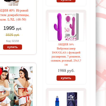
КЦИЯ 40% Игровой
стюм домработницы,
разм. L/XL (48-50)
1995
руб.
3325
руб.
Код: 02158
АКЦИЯ 30%
купить
Вибромассажер
DOUGLAS с функцией
расширения, 7 режимов,
силикон, розовый, 25х3,7
см
1988 руб.
купить