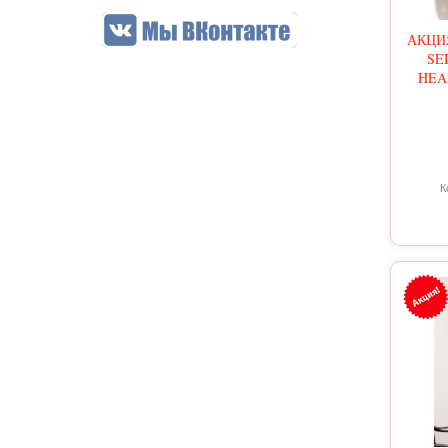
АКЦИЯ
SE
HEAR
К