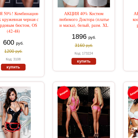
 50%! Комбинация-
АКЦИЯ 40% Костюм
А
к кружевная черная с
любимого Доктора (платье
ко
ардовым бюстом, OS
и маска), белый, разм. XL
(42-48)
1896
руб.
600
руб.
3160
руб.
1200
руб.
Код: 173224
Код: 3108
купить
купить