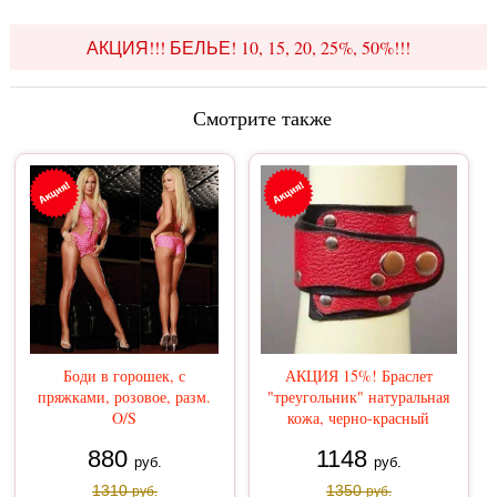
АКЦИЯ!!! БЕЛЬЕ! 10, 15, 20, 25%, 50%!!!
Смотрите также
Боди в горошек, с
АКЦИЯ 15%! Браслет
пряжками, розовое, разм.
"треугольник" натуральная
O/S
кожа, черно-красный
880
1148
руб.
руб.
1310
1350
руб.
руб.