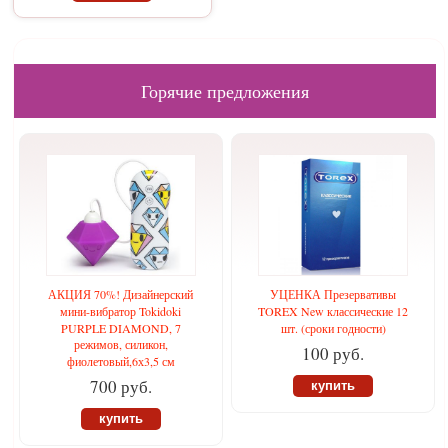
Горячие предложения
АКЦИЯ 70%! Дизайнерский
УЦЕНКА Презервативы
мини-вибратор Tokidoki
TOREX New классические 12
PURPLE DIAMOND, 7
шт. (сроки годности)
режимов, силикон,
100 руб.
фиолетовый,6х3,5 см
700 руб.
купить
купить