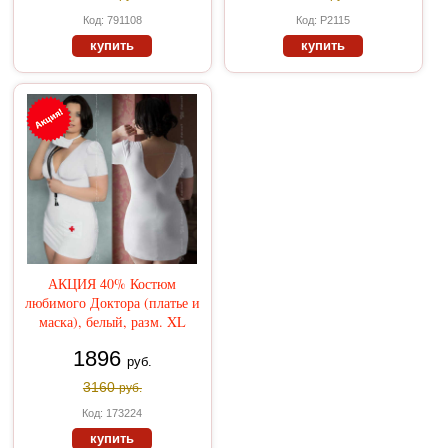
Код: 791108
Код: Р2115
купить
купить
АКЦИЯ 40% Костюм
любимого Доктора (платье и
маска), белый, разм. XL
1896
руб.
3160
руб.
Код: 173224
купить