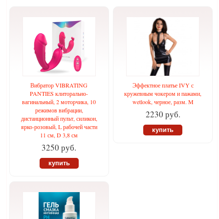
Вибратор VIBRATING
Эффектное платье IVY с
PANTIES клиторально-
кружевным чокером и пажами,
вагинальный, 2 моторчика, 10
wetlook, черное, разм. M
режимов вибрации,
2230 руб.
дистанционный пульт, силикон,
ярко-розовый, L рабочей части
купить
11 см, D 3,8 см
3250 руб.
купить