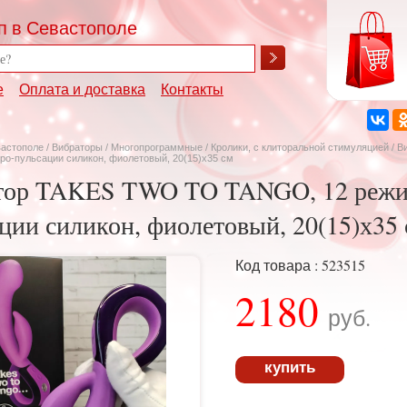
п в Севастополе
е
Оплата и доставка
Контакты
вастополе
/
Вибраторы
/
Многопрограммные
/
Кролики, с клиторальной стимуляцией
/ В
ро-пульсации силикон, фиолетовый, 20(15)х35 см
тор TAKES TWO TO TANGO, 12 режи
ции силикон, фиолетовый, 20(15)х35
Код товара : 523515
2180
руб.
купить