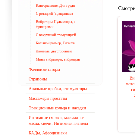
Клиторальные, Для груди
Смотри
С ротацией (вращением)
Вибраторы-Пульсаторы, с
фрикциями
С вакуумной стимуляцией
Большой размер, Гиганты
Двойные, двусторонние
Мини-вибраторы, вибропули
Фаллоимитаторы
Ви
Страпоны
мото
Анальные пробки, стимуляторы
си
Массажеры простаты
Эрекционные кольца и насадки
Интимные смазки, массажные
масла, свечи. Интимная гигиена
БАДы, Афродизиаки