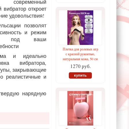
ременный
 вибратор откроет
ние удовольствия!
ульсации позволят
нсивность и режим
ра под ваши
ебности
Плетка для ролевых игр
с красной рукоятью,
рма и идеально
натуральная кожа, 50 см
овка вибратора,
1270 руб.
ступы, закрывающие
но реалистичные и
купить
твердую нарядную