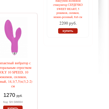
Вакуумно-волновой
стимулятор СЕРДЕЧКО
SWEET HEART, 5
режимов, силикон,
нежно-розовый, 8х6 см
2200 руб.
купить
мпактный вибратор с
торальным отростком
OLY 10 SPEED, 10
режимов, силикон,
вый, 14,1(7,5)х(3,2-2)
см
1270
руб.
Код: SH-SIM064
купить