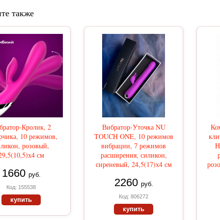
те также
братор-Кролик, 2
Вибратор-Уточка NU
Ко
рчика, 10 режимов,
TOUCH ONE, 10 режимов
кли
ликон, розовый,
вибрации, 7 режимов
H
29,5(10,5)х4 см
расширения, силикон,
сиреневый, 24,5(17)х4 см
розо
1660
руб.
2260
руб.
Код: 155538
Код: 806272
купить
купить