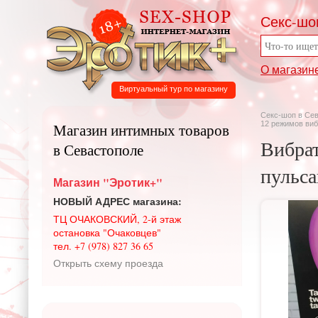
Секс-шо
О магазин
Виртуальный тур по магазину
Секс-шоп в Се
12 режимов виб
Магазин интимных товаров
Вибра
в Севастополе
пульса
Магазин "Эротик+"
НОВЫЙ АДРЕС магазина:
ТЦ ОЧАКОВСКИЙ, 2-й этаж
остановка "Очаковцев"
тел. +7 (978) 827 36 65
Открыть схему проезда