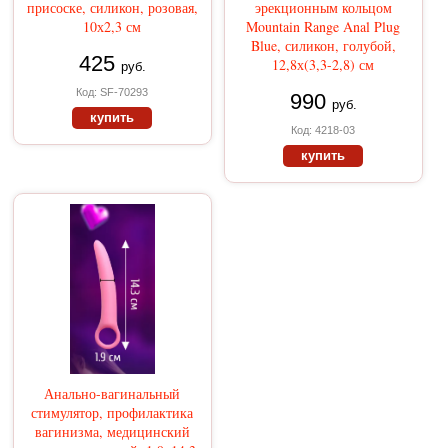
присоске, силикон, розовая,
эрекционным кольцом
10х2,3 см
Mountain Range Anal Plug
Blue, силикон, голубой,
425
12,8х(3,3-2,8) см
руб.
Код: SF-70293
990
руб.
купить
Код: 4218-03
купить
Анально-вагинальный
стимулятор, профилактика
вагинизма, медицинский