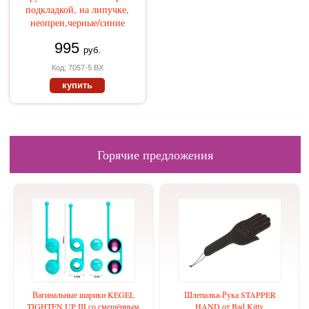
подкладкой, на липучке,
неопрен,черные/синие
995
руб.
Код: 7057-5 BX
купить
Горячие предложения
Вагинальные шарики KEGEL
Шлепалка-Рука STAPPER
TIGHTEN UP III со смещённым
HAND от Bad Kitty,