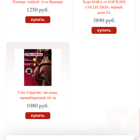
Попперс AddictX 10 m Франция
Боди DORA от SOFTLINE
COLLECTION, черный,
1250 руб.
разм.XL
3890 руб.
купить
купить
Стек-Сердечко, эко-кожа,
черный/красный, 60 см
1080 руб.
купить