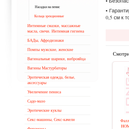
• Безопас
Насадки на пенис
• Гарант
Кольца эрекционные
0,5 см к 
Интимные смазки, массажные
масла, свечи. Интимная гигиена
БАДы, Афродизиаки
Помпы мужские, женские
Смотри
Вагинальные шарики, виброяйца
Вагины Мастурбаторы
Эротическая одежда, белье,
аксессуары
Увеличение пениса
Садо-мазо
Эротические куклы
Секс-машины, Секс-качели
Фалл
HOM
Феромоны