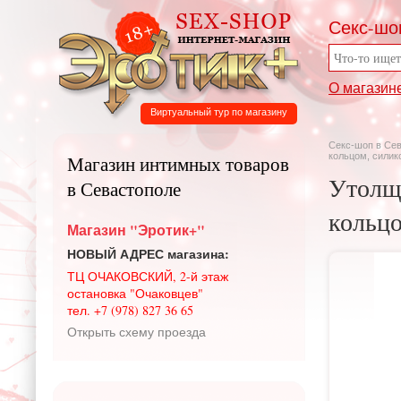
Секс-шо
О магазин
Виртуальный тур по магазину
Секс-шоп в Се
кольцом, силико
Магазин интимных товаров
Утолщ
в Севастополе
кольцо
Магазин "Эротик+"
НОВЫЙ АДРЕС магазина:
ТЦ ОЧАКОВСКИЙ, 2-й этаж
остановка "Очаковцев"
тел. +7 (978) 827 36 65
Открыть схему проезда