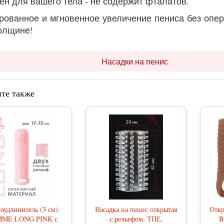
ен для вашего тела - не содержит фталатов.
ированное и мгновенное увеличение пениса без опер
толщине!
Насадки на пенис
те также
оудлинитель (3 см)
Насадка на пенис открытая
Откр
ME LONG PINK с
с рельефом, ТПЕ,
B