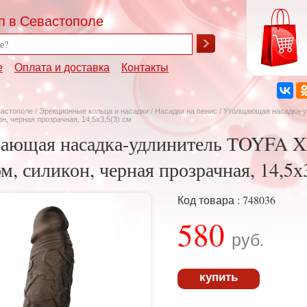
п в Севастополе
е
Оплата и доставка
Контакты
вастополе
/
Эрекционные кольца и насадки
/
Насадки на пенис
/ Утолщающая насадка-
н, черная прозрачная, 14,5х3,5(3) см
ающая насадка-удлинитель ТOYFA 
м, силикон, черная прозрачная, 14,5х3
Код товара : 748036
580
руб.
купить