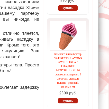
995 руб.
использованием
гий насадка XLover
купить
ашему партнеру
х вы никогда не
 отлично тянется,
живать насадку в
и. Кроме того, это
ь эякуляцию. Ваш
Компактный вибратор
ас заново!
SATISFYER LAYONS
SWEET ТREAT
атуры тела. Просто
СЛАДКОЕ
йтесь!
МОРОЖЕНОЕ, 10
режимов вращения, 3
скорости, силикон,
телесно- розовый,
облегает задержку
10,4х5,6 см
2300 руб.
купить