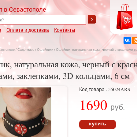
п в Севастополе
е
Оплата и доставка
Контакты
вастополе
/
Садо-мазо
/
Ошейники
/ Ошейник, натуральная кожа, черный с красными в
к, натуральная кожа, черный с кра
ами, заклепками, 3D кольцами, 6 см
Код товара : 55024ARS
1690
руб.
купить