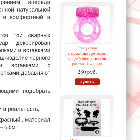
рением впереди
енной натуральной
й и комфортный в
тся три сварных
суар декорирован
Эрекционное
епками и вставками
виброкольцо с рельефом
ш-изделие черного
в виде бабочки, силикон,
и вставками с
розовое, 1,7-3,5 см
280 руб.
лепками добавляют
купить
яющими подобрать
 в реальность.
красный , материал
– 6 см