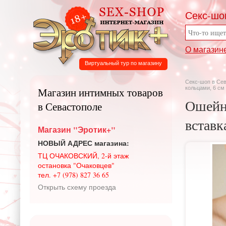
Секс-шо
О магазин
Виртуальный тур по магазину
Секс-шоп в Се
кольцами, 6 см
Магазин интимных товаров
Ошейни
в Севастополе
вставк
Магазин "Эротик+"
НОВЫЙ АДРЕС магазина:
ТЦ ОЧАКОВСКИЙ, 2-й этаж
остановка "Очаковцев"
тел. +7 (978) 827 36 65
Открыть схему проезда