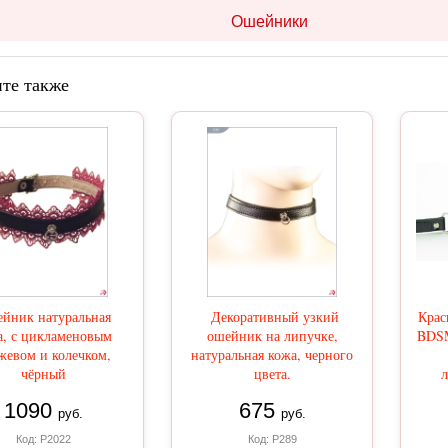
Ошейники
те также
йник натуральная
Декоративный узкий
Крас
а, с цикламеновым
ошейник на липучке,
BDSM
жевом и колечком,
натуральная кожа, черного
чёрный
цвета.
л
1090
675
руб.
руб.
Код: Р2022
Код: Р289