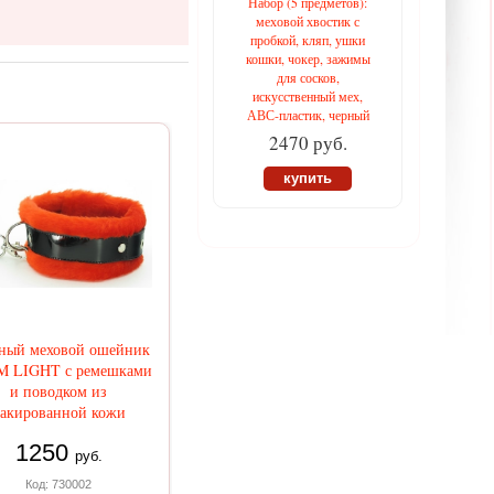
Набор (5 предметов):
меховой хвостик с
пробкой, кляп, ушки
кошки, чокер, зажимы
для сосков,
искусственный мех,
АВС-пластик, черный
2470 руб.
купить
ный меховой ошейник
 LIGHT с ремешками
и поводком из
акированной кожи
1250
руб.
Код: 730002