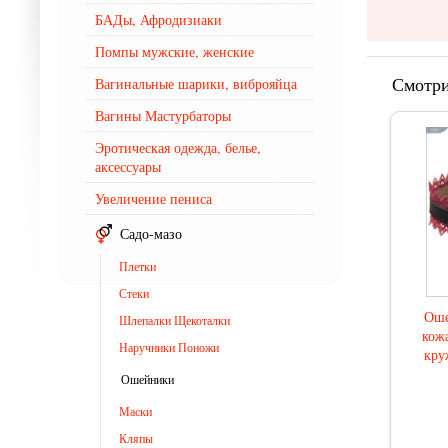
БАДы, Афродизиаки
Помпы мужские, женские
Смотри
Вагинальные шарики, виброяйца
Вагины Мастурбаторы
Эротическая одежда, белье,
аксессуары
Увеличение пениса
Садо-мазо
Плетки
Стеки
Оше
Шлепалки Щекоталки
кож
Наручники Поножи
кру
Ошейники
Маски
Кляпы