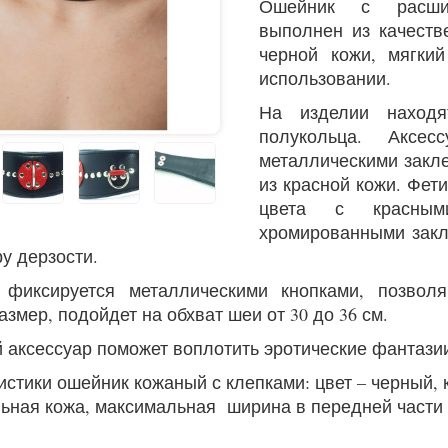
Ошейник с расши
выполнен из качеств
черной кожи, мягки
использовании.
На изделии находя
полукольца. Аксес
металлическими закл
из красной кожи.
Фети
цвета с красным
хромированными зак
у дерзости.
 фиксируется металлическими кнопками, позвол
змер, подойдет на обхват шеи от 30 до 36 см.
 аксессуар поможет воплотить эротические фантазии
истики ошейник кожаный с клепками: цвет – черный, 
льная кожа, максимальная ширина в передней части 