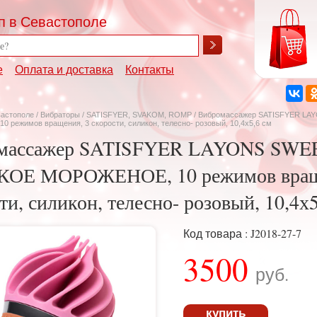
п в Севастополе
е
Оплата и доставка
Контакты
вастополе
/
Вибраторы
/
SATISFYER, SVAKOM, ROMP
/ Вибромассажер SATISFYER L
режимов вращения, 3 скорости, силикон, телесно- розовый, 10,4х5,6 см
массажер SATISFYER LAYONS SWE
ОЕ МОРОЖЕНОЕ, 10 режимов вращ
ти, силикон, телесно- розовый, 10,4х5
Код товара : J2018-27-7
3500
руб.
купить