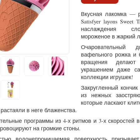
Вкусная лакомка — 
Satisfyer layons Sweet
наслаждения сл
мороженое в жаркий л
Очаровательный 
вафельного рожка и
вращения делают 
украшением даже с
коллекции игрушек!
Закругленный кончик S
из нежных заостряю
которые ласкают клито
 растаяли в неге блаженства.
тельные программы из 4-х ритмов и 3-х скоростей
провоцируют на громкие стоны.
стью водонепроницаемая поверхность призывает 