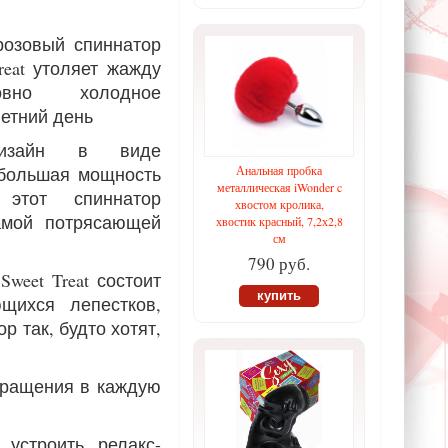
розовый спиннатор
 Treat утоляет жажду
овно холодное
етний день
дизайн в виде
 большая мощность
Анальная пробка
металлическая iWonder c
этот спиннатор
хвостом кролика,
амой потрясающей
хвостик красный, 7,2х2,8
см
790 руб.
weet Treat состоит
купить
щихся лепестков,
р так, будто хотят,
 вращения в каждую
устроить релакс-