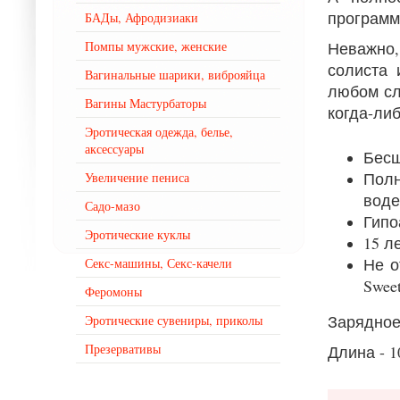
программ
БАДы, Афродизиаки
Помпы мужские, женские
Неважно
солиста 
Вагинальные шарики, виброяйца
любом слу
Вагины Мастурбаторы
когда-ли
Эротическая одежда, белье,
аксессуары
Бесш
Полн
Увеличение пениса
воде
Садо-мазо
Гипо
Эротические куклы
15 л
Не о
Секс-машины, Секс-качели
Sweet
Феромоны
Зарядное
Эротические сувениры, приколы
Презервативы
Длина - 10