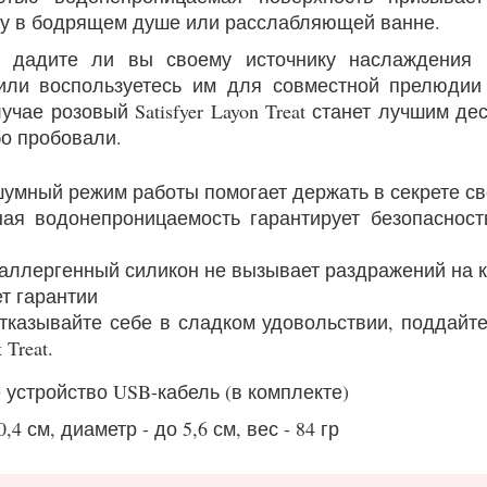
у в бодрящем душе или расслабляющей ванне.
, дадите ли вы своему источнику наслаждения 
или воспользуетесь им для совместной прелюди
чае розовый Satisfyer Layon Treat станет лучшим де
бо пробовали.
умный режим работы помогает держать в секрете с
ая водонепроницаемость гарантирует безопасност
аллергенный силикон не вызывает раздражений на 
ет гарантии
тказывайте себе в сладком удовольствии, поддайт
 Treat.
 устройство USB-кабель (в комплекте)
,4 см, диаметр - до 5,6 см, вес - 84 гр