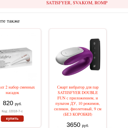
SATISFYER, SVAKOM, ROMP
те также
fyer 2 набор сменных
Смарт вибратор для пар
насадок
SATIISFYER DOUBLE
FUN с приложением, и
820
пультом ДУ, 10 режимов,
руб.
силикон, фиолетовый, 9 см
Код: J2018-7-c
(БЕЗ КОРОБКИ)
купить
3650
руб.