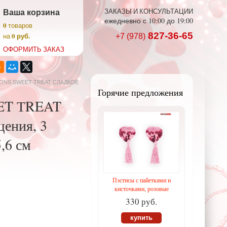
Ваша корзина
ЗАКАЗЫ И КОНСУЛЬТАЦИИ
ежедневно с 10:00 до 19:00
0
товаров
827-36-65
0 руб.
на
+7 (978)
ОФОРМИТЬ ЗАКАЗ
AYONS SWEET ТREAT СЛАДКОЕ
Горячие предложения
ET ТREAT
ения, 3
,6 см
Пэстисы с пайетками и
кисточками, розовые
330 руб.
купить