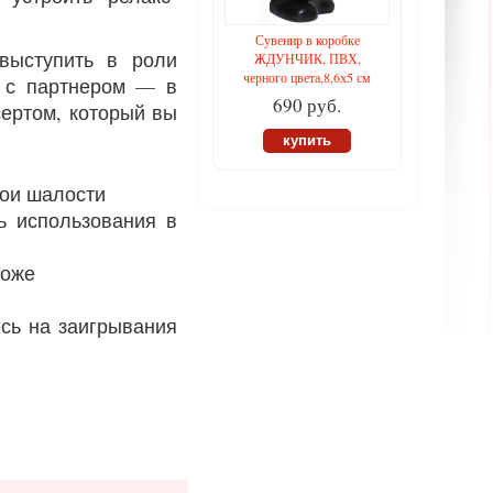
Сувенир в коробке
выступить в роли
ЖДУНЧИК, ПВХ,
черного цвета,8,6х5 см
и с партнером — в
690 руб.
сертом, который вы
купить
вои шалости
ь использования в
коже
есь на заигрывания