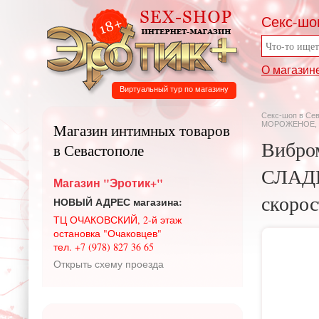
Секс-шо
О магазин
Виртуальный тур по магазину
Секс-шоп в Се
МОРОЖЕНОЕ, 10 
Магазин интимных товаров
Вибро
в Севастополе
СЛАДК
Магазин "Эротик+"
скорос
НОВЫЙ АДРЕС магазина:
ТЦ ОЧАКОВСКИЙ, 2-й этаж
остановка "Очаковцев"
тел. +7 (978) 827 36 65
Открыть схему проезда