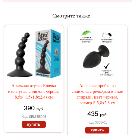
Смотрите также
Анальная втулка-Елочка
Анальная пробка из
изогнутая, силикон, черная,
силикона с рельефом в виде
8,5х( 1,5x1,8x2,4) см
спирали, цвет черный,
размер S 5,8х2,8 см
390
руб.
435
руб.
Код: SEM-55045
Код: 3305-01
купить
купить