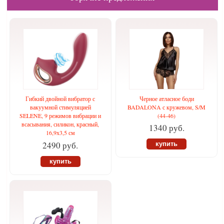
Гибкий двойной вибратор с
Черное атласное боди
вакуумной стимуляцией
BADALONA с кружевом, S/M
SELENE, 9 режимов вибрации и
(44-46)
всасывания, силикон, красный,
1340 руб.
16,9х3,5 см
2490 руб.
купить
купить