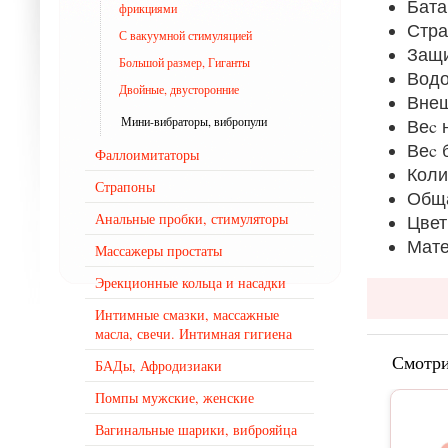
Бата
фрикциями
Стра
С вакуумной стимуляцией
Защи
Большой размер, Гиганты
Водо
Двойные, двусторонние
Внеш
Мини-вибраторы, вибропули
Веc н
Веc 
Фаллоимитаторы
Коли
Страпоны
Обща
Анальные пробки, стимуляторы
Цвет
Мате
Массажеры простаты
Эрекционные кольца и насадки
Интимные смазки, массажные
масла, свечи. Интимная гигиена
Смотри
БАДы, Афродизиаки
Помпы мужские, женские
Вагинальные шарики, виброяйца