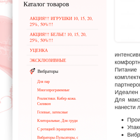
Каталог
товаров
АКЦИЯ!!! ИГРУШКИ 10, 15, 20,
25%, 50%!!!
АКЦИЯ!!! БЕЛЬЕ! 10, 15, 20,
25%, 50%!!!
УЦЕНКА
интенси
ЭКСКЛЮЗИВНЫЕ
комфортн
Питание 
Вибраторы
комплек
Для пар
партнеро
Многопрограммные
Идеален 
Реалистики. Кибер-кожа.
Для макс
Силикон
нанести 
Гелевые, латексные
Прои
Клиторальные, Для груди
Упак
С ротацией (вращением)
Вибр
Вибраторы-Пульсаторы, с