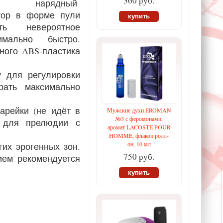
360 руб.
ый нарядный
тор в форме пули
купить
ть невероятное
имально быстро.
ного ABS-пластика
у для регулировки
рать максимально
арейки (не идёт в
Мужские духи EROMAN
№3 с феромонами,
и для прелюдии с
аромат LACOSTE POUR
HOMME, флакон ролл-
он, 10 мл
их эрогенных зон.
750 руб.
ием рекомендуется
купить