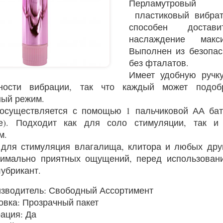
Перламутров
пластиковый вибра
способен достави
наслаждение макс
Выполнен из безопас
без фталатов.
Имеет удобную ручк
вности вибрации, так что каждый может подоб
ый режим.
осуществляется с помощью 1 пальчиковой АА бат
те). Подходит как для соло стимуляции, так 
м.
для стимуляция влагалища, клитора и любых друг
имально приятных ощущений, перед использован
лубрикант.
зводитель: Свободный Ассортимент
овка: Прозрачный пакет
ация: Да