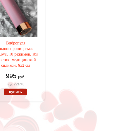
Вибропуля
одонепроницаемая
ove, 10 режимов, abs
астик; медицинский
силикон, 8х2 см
995
руб.
Код: 293743
купить