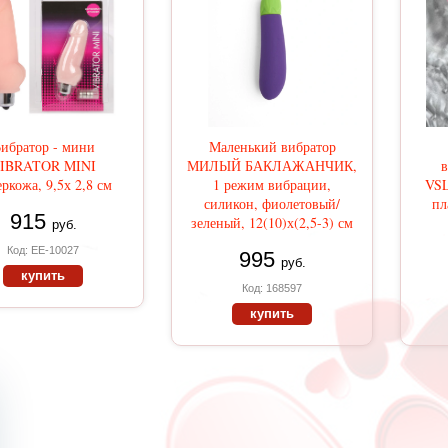
ибратор - мини
Маленький вибратор
IBRATOR MINI
МИЛЫЙ БАКЛАЖАНЧИК,
в
ркожа, 9,5х 2,8 см
1 режим вибрации,
VSL
силикон, фиолетовый/
пл
915
зеленый, 12(10)х(2,5-3) см
руб.
Код: EE-10027
995
руб.
купить
Код: 168597
купить