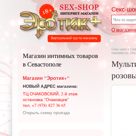
Секс-шо
О магазин
Виртуальный тур по магазину
Секс-шоп в Се
перламутр, 14х
Магазин интимных товаров
Мульти
в Севастополе
розовы
Магазин "Эротик+"
НОВЫЙ АДРЕС магазина:
ТЦ ОЧАКОВСКИЙ, 2-й этаж
остановка "Очаковцев"
тел. +7 (978) 827 36 65
Открыть схему проезда