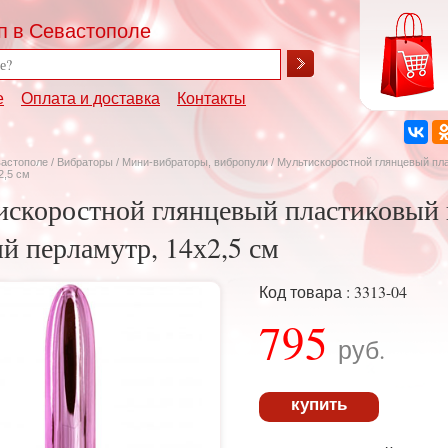
п в Севастополе
е
Оплата и доставка
Контакты
вастополе
/
Вибраторы
/
Мини-вибраторы, вибропули
/ Мультискоростной глянцевый пл
2,5 см
скоростной глянцевый пластиковый 
й перламутр, 14х2,5 см
Код товара : 3313-04
795
руб.
купить