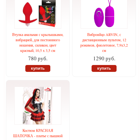
Втулка анальная с крылышками,
Виброяйцо ARVIN, с
вибрацией, для постоянного
дистанционным пультом, 12
ношения, силикон, цвет
режимов, фиолетовое, 7,9х3,2
красный, 10,5 х 3,5 см
см
780 руб.
1290 руб.
купить
купить
Костюм КРАСНАЯ
ШАПОЧКА - платье с пышной