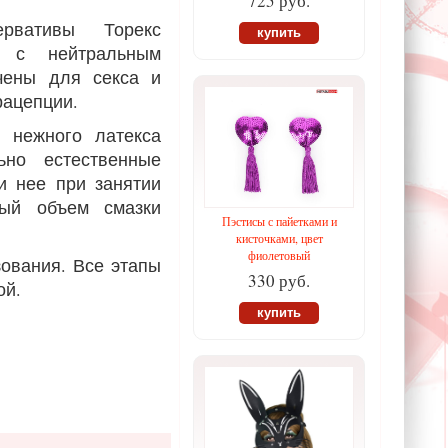
725 руб.
ервативы Торекс
купить
е с нейтральным
чены для секса и
рацепции.
и нежного латекса
ьно естественные
и нее при занятии
ный объем смазки
Пэстисы с пайетками и
кисточками, цвет
фиолетовый
зования. Все этапы
330 руб.
ой.
купить