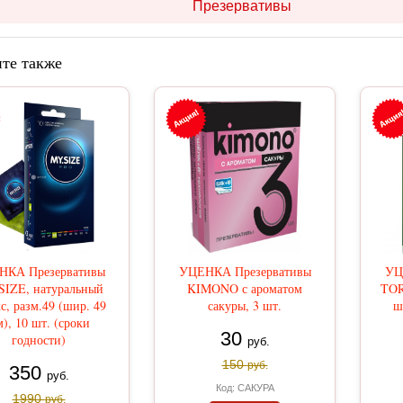
Презервативы
те также
НКА Презервативы
УЦЕНКА Презервативы
УЦ
SIZE, натуральный
KIMONO с ароматом
TOR
с, разм.49 (шир. 49
сакуры, 3 шт.
ш
), 10 шт. (сроки
30
годности)
руб.
150
руб.
350
руб.
Код: САКУРА
1990
руб.