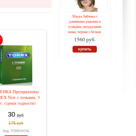
Маска Зайчика с
длинными ушками и
усиками, натуральная
кожа, черная с белым
1560 руб.
купить
ЕНКА Презервативы
EX New с точками, 3
т. (сроки годности)
30
руб.
175
руб.
Код: TOREX4740