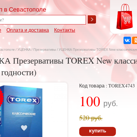
п в Севастополе
е
Оплата и доставка
Контакты
вастополе
/
УЦЕНКА
/
Презервативы
/ УЦЕНКА Презервативы TOREX New классические 1
А Презервативы TOREX New классич
 годности)
Код товара : TOREX4743
100
руб.
520
руб.
купить