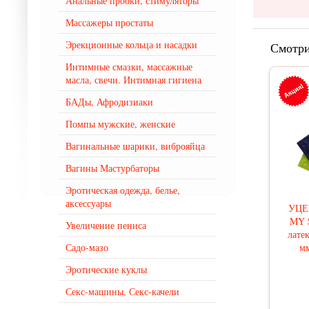
Анальные пробки, стимуляторы
Массажеры простаты
Эрекционные кольца и насадки
Смотри
Интимные смазки, массажные
масла, свечи. Интимная гигиена
БАДы, Афродизиаки
Помпы мужские, женские
Вагинальные шарики, виброяйца
Вагины Мастурбаторы
Эротическая одежда, белье,
аксессуары
УЦЕ
MY 
Увеличение пениса
латек
Садо-мазо
мм
Эротические куклы
Секс-машины, Секс-качели