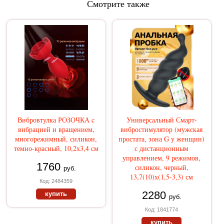
Смотрите также
Вибровтулка РОЗОЧКА c
Универсальный Смарт-
вибрацией и вращением,
вибростимулятор (мужская
многорежимный, силикон,
простата, зона G у женщин)
темно-красный, 10,2х3,4 см
с дистанционным
управлением, 9 режимов,
1760
силикон, черный,
руб.
13,7(10)х(1,5-3,3) см
Код: 2484359
2280
купить
руб.
Код: 1841774
купить