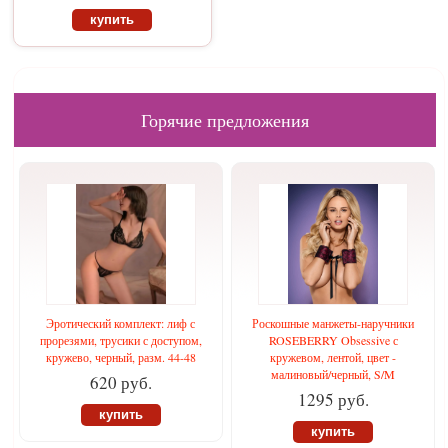
купить
Горячие предложения
Эротический комплект: лиф с
Роскошные манжеты-наручники
прорезями, трусики с доступом,
ROSEBERRY Obsessive с
кружево, черный, разм. 44-48
кружевом, лентой, цвет -
малиновый/черный, S/M
620 руб.
1295 руб.
купить
купить