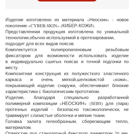
Изделие изготовлено из материала «Неоскин» - новое
поколение «CYBER-SKIN» (КИБЕР-КОЖИ).
Представленная продукция изготовлена по уникальной
технологии,обычно используемой в протезировании,
подходит для всех видов поясов.
Комплектуется полипропиленовым резьбовым
фиксатором для возможности использовать изделие
в
индивидуально сшитых поясах и точной подгонки по
месту.
Композитная конструкция из полужесткого эластичного
каркаса и очень мягкой,шелковистой «кожи»,
покры
вающей изделие снаружи, обеспечивают близкие
характеристики с биологическим прототипом.
Изделие, благодаря специально разработанной
полимерной композиции «НЕОСКИН» (SEBS) для (пара)
про
тезных изделий - безопасно токсикологически, не
травмирует слизистые оболочки и мягкие ткани.
Головка залита гелеобразным, сберегающим тепло,
материалом.
Отверстие под стандартный фиксатор диаметром 20 мм,