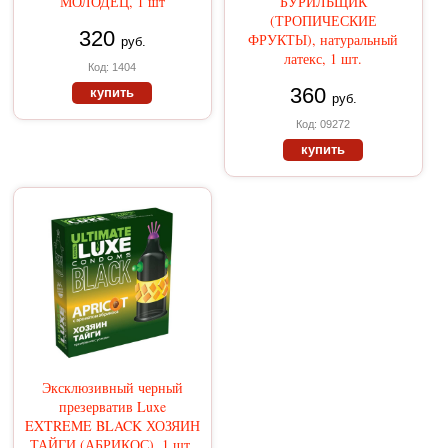
МОЛОДЕЦ, 1 шт
БУРИЛЬЩИК
(ТРОПИЧЕСКИЕ
320
ФРУКТЫ), натуральный
руб.
латекс, 1 шт.
Код: 1404
360
купить
руб.
Код: 09272
купить
Эксклюзивный черный
презерватив Luxe
EXTREME BLACK ХОЗЯИН
ТАЙГИ (АБРИКОС), 1 шт.