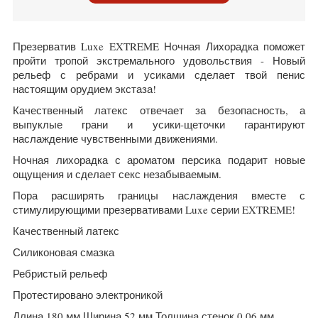
Презерватив Luxe EXTREME Ночная Лихорадка поможет
пройти тропой экстремального удовольствия - Н
овый
рельеф с ребрами и усиками сделает твой пенис
настоящим орудием экстаза!
Качественный латекс отвечает за безопасность, а
выпуклые грани и усики-щеточки гарантируют
наслаждение чувственными движениями.
Ночная лихорадка с ароматом персика подарит новые
ощущения и сделает секс незабываемым.
Пора расширять границы наслаждения вместе с
стимулирующими презервативами Luxe серии EXTREME!
Качественный латекс
Силиконовая смазка
Ребристый рельеф
Протестировано электроникой
Длина 180 мм Ширина 52 мм Толщина стенок 0,06 мм