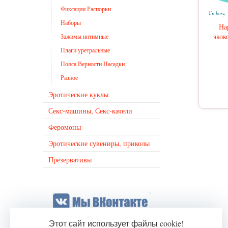
Фиксации Распорки
Наборы
На
экок
Зажимы интимные
Плаги уретральные
Пояса Верности Насадки
Разное
Эротические куклы
Секс-машины, Секс-качели
Феромоны
Эротические сувениры, приколы
Презервативы
Этот сайт использует файлы cookie!