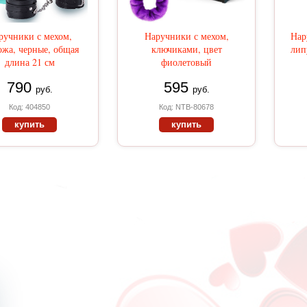
ручники с мехом,
Наручники с мехом,
Нар
ожа, черные, общая
ключиками, цвет
лип
длина 21 см
фиолетовый
790
595
руб.
руб.
Код: 404850
Код: NTB-80678
купить
купить