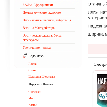
Отличный
БАДы, Афродизиаки
100% на
Помпы мужские, женские
материал
Вагинальные шарики, виброяйца
Надежная
Вагины Мастурбаторы
Ширина ма
Эротическая одежда, белье,
аксессуары
Увеличение пениса
Садо-мазо
Смотри
Плетки
Стеки
Шлепалки Щекоталки
Наручники Поножи
Ошейники
Маски
Кляпы