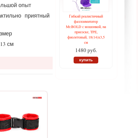
большой опыт
актильно приятный
Гибкий реалистичный
фаллоимитатор
Mr.BOLD с мошонкой, на
присоске, TPE,
азмер
фиолетовый, 18(14)х3,5
см
 13 см
1480 руб.
купить