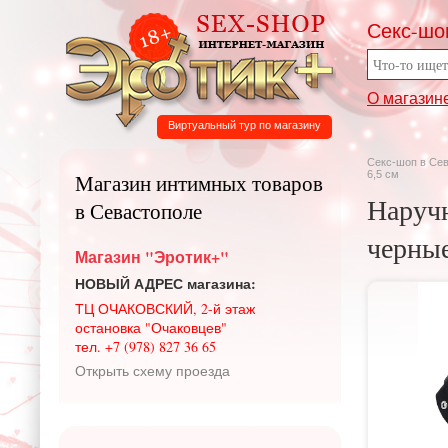
Секс-шо
О магазин
Виртуальный тур по магазину
Секс-шоп в Се
6,5 см
Магазин интимных товаров
Наручн
в Севастополе
черные
Магазин "Эротик+"
НОВЫЙ АДРЕС магазина:
ТЦ ОЧАКОВСКИЙ, 2-й этаж
остановка "Очаковцев"
тел. +7 (978) 827 36 65
Открыть схему проезда