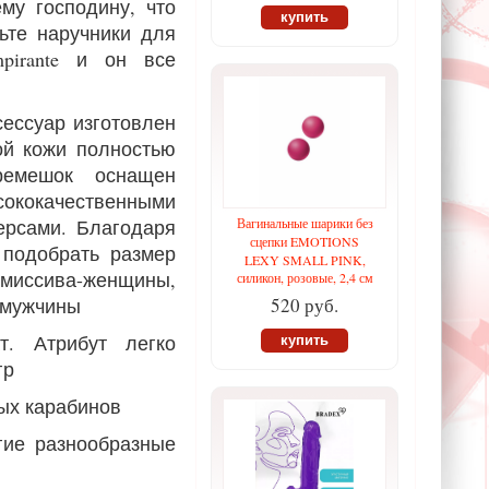
ему господину, что
купить
ьте наручники для
pirante и он все
сессуар изготовлен
ой кожи полностью
ремешок оснащен
ачественными
ерсами. Благодаря
Вагинальные шарики без
сцепки EMOTIONS
 подобрать размер
LEXY SMALL PINK,
бмиссива-женщины,
силикон, розовые, 2,4 см
-мужчины
520 руб.
т. Атрибут легко
купить
гр
ых карабинов
гие разнообразные