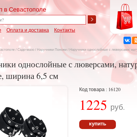
п в Севастополе
е
Оплата и доставка
Контакты
вастополе
/
Садо-мазо
/
Наручники Поножи
/ Наручники однослойные с люверсами, нат
ики однослойные с люверсами, натур
, ширина 6,5 см
Код товара : 16120
1225
руб.
купить