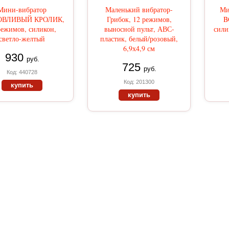
Мини-вибратор
Маленький вибратор-
Ми
ВЛИВЫЙ КРОЛИК,
Грибок, 12 режимов,
B
режимов, силикон,
выносной пульт, АВС-
сили
светло-желтый
пластик, белый/розовый,
6,9х4,9 см
930
руб.
725
руб.
Код: 440728
Код: 201300
купить
купить