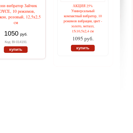
ни-вибратор Зайчик
АКЦИЯ 25%
OYCE, 10 режимов,
Универсальный
компактный вибратор, 10
кон, розовый, 12,5х2,5
режимов вибрации, цвет -
см
золото, металл,
15(10,5х2,4 см
1050
руб.
1095 руб.
Код: BI-014191
купить
купить