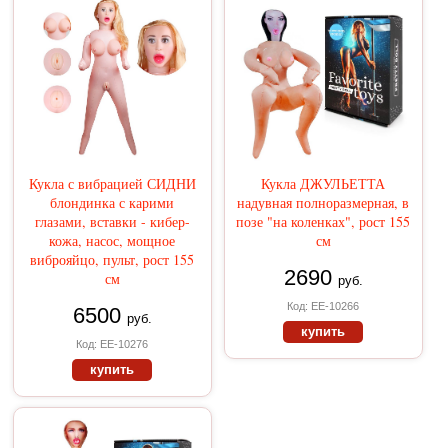
Кукла с вибрацией СИДНИ
Кукла ДЖУЛЬЕТТА
блондинка с карими
надувная полноразмерная, в
глазами, вставки - кибер-
позе "на коленках", рост 155
кожа, насос, мощное
см
виброяйцо, пульт, рост 155
2690
см
руб.
Код: EE-10266
6500
руб.
купить
Код: EE-10276
купить