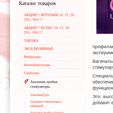
Каталог
товаров
АКЦИЯ!!! ИГРУШКИ 10, 15, 20,
25%, 50%!!!
АКЦИЯ!!! БЕЛЬЕ! 10, 15, 20,
25%, 50%!!!
УЦЕНКА
профилак
ЭКСКЛЮЗИВНЫЕ
эксперим
Вибраторы
Вагинал
Фаллоимитаторы
стимулир
Страпоны
Специаль
обеспечи
Анальные пробки,
стимуляторы
функцион
Анальный душ
Это высо
Анальные стимуляторы с
добавит в
вибрацией
Анальные пробки (втулки)