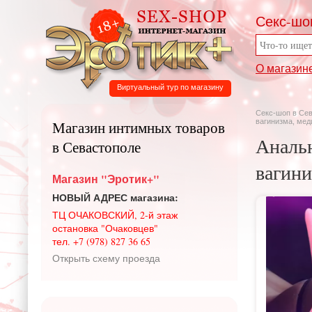
Секс-шо
О магазин
Виртуальный тур по магазину
Секс-шоп в Се
вагинизма, мед
Магазин интимных товаров
Анальн
в Севастополе
вагини
Магазин "Эротик+"
НОВЫЙ АДРЕС магазина:
ТЦ ОЧАКОВСКИЙ, 2-й этаж
остановка "Очаковцев"
тел. +7 (978) 827 36 65
Открыть схему проезда