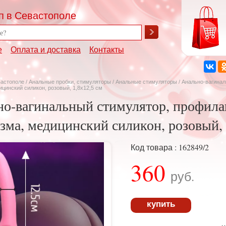
п в Севастополе
е
Оплата и доставка
Контакты
вастополе
/
Анальные пробки, стимуляторы
/
Анальные стимуляторы
/ Анально-вагина
ицинский силикон, розовый, 1,8х12,5 см
о-вагинальный стимулятор, профила
зма, медицинский силикон, розовый, 
Код товара : 162849/2
360
руб.
купить