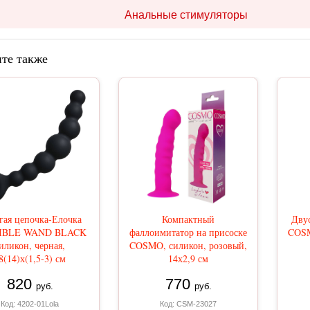
Анальные стимуляторы
те также
гая цепочка-Елочка
Компактный
Дву
IBLE WAND BLACK
фаллоимитатор на присоске
COSM
иликон, черная,
COSMO, силикон, розовый,
8(14)х(1,5-3) см
14х2,9 см
820
770
руб.
руб.
Код: 4202-01Lola
Код: CSM-23027