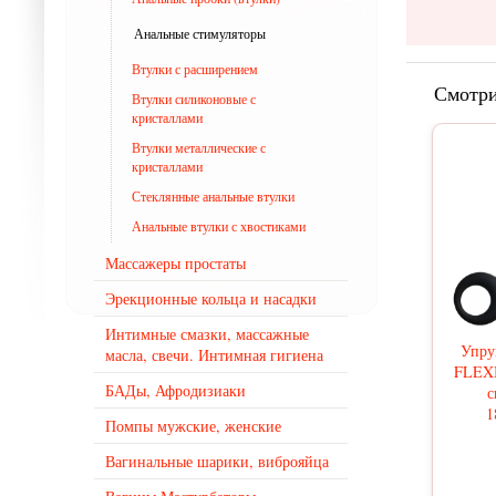
Анальные стимуляторы
Втулки с расширением
Смотри
Втулки силиконовые с
кристаллами
Втулки металлические с
кристаллами
Стеклянные анальные втулки
Анальные втулки с хвостиками
Массажеры простаты
Эрекционные кольца и насадки
Интимные смазки, массажные
Упру
масла, свечи. Интимная гигиена
FLEX
БАДы, Афродизиаки
с
1
Помпы мужские, женские
Вагинальные шарики, виброяйца