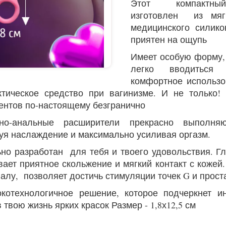
Этот компактны
изготовлен из мяг
медицинского силико
приятен на ощупь
Имеет особую форму,
легко вводиться 
комфортное использо
тическое средство при вагинизме. И не только!
ентов по-настоящему безгранично
ьно-анальные расширители прекрасно выполня
уя наслаждение и максимально усиливая оргазм.
но разработан для тебя и твоего удовольствия. Г
вает приятное скольжение и мягкий контакт с кожей
алу, позволяет достичь стимуляции точек G и прост
котехнологичное решение, которое подчеркнет и
 твою жизнь ярких красок Размер - 1,8х12,5 см