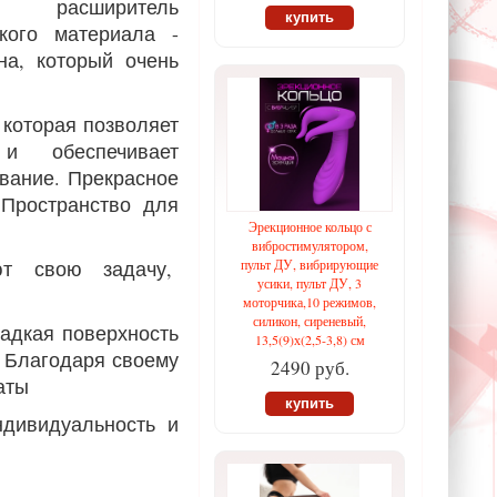
й расширитель
купить
кого материала -
на, который очень
 которая позволяет
и обеспечивает
вание. Прекрасное
 Пространство для
Эрекционное кольцо с
вибростимулятором,
ют свою задачу,
пульт ДУ, вибрирующие
усики, пульт ДУ, 3
моторчика,10 режимов,
силикон, сиреневый,
ладкая поверхность
13,5(9)х(2,5-3,8) см
. Благодаря своему
2490 руб.
аты
купить
ндивидуальность и