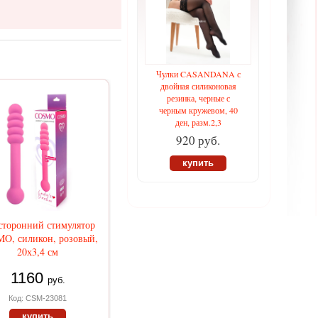
Чулки CASANDANA с
двойная силиконовая
резинка, черные с
черным кружевом, 40
ден, разм.2,3
920 руб.
купить
сторонний стимулятор
O, силикон, розовый,
20х3,4 см
1160
руб.
Код: CSM-23081
купить