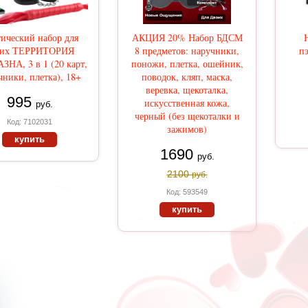
ический набор для
АКЦИЯ 20% Набор БДСМ
Н
оих ТЕРРИТОРИЯ
8 предметов: наручники,
пэ
НА, 3 в 1 (20 карт,
поножи, плетка, ошейник,
чники, плетка), 18+
поводок, кляп, маска,
веревка, щекоталка,
995
искусственная кожа,
руб.
черный (без щекоталки и
Код: 7102031
зажимов)
купить
1690
руб.
2100
руб.
Код: 593549
купить