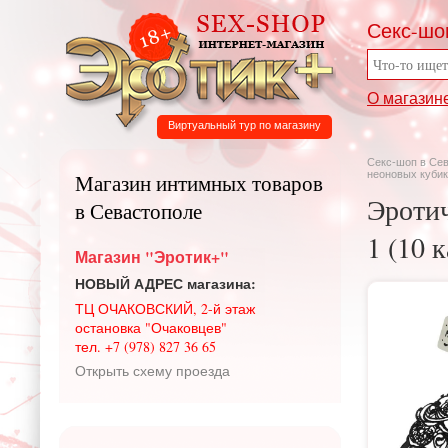
Секс-шо
О магазин
Виртуальный тур по магазину
Секс-шоп в Се
неоновых кубик
Магазин интимных товаров
Эротич
в Севастополе
1 (10 
Магазин "Эротик+"
НОВЫЙ АДРЕС магазина:
ТЦ ОЧАКОВСКИЙ, 2-й этаж
остановка "Очаковцев"
тел. +7 (978) 827 36 65
Открыть схему проезда