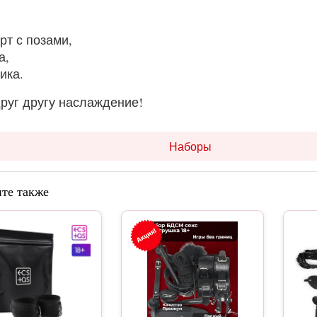
арт с позами,
а,
бика.
руг другу наслаждение!
Наборы
те также