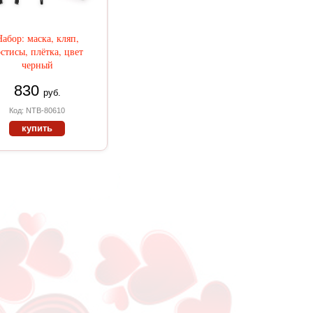
абор: маска, кляп,
стисы, плётка, цвет
черный
830
руб.
Код: NTB-80610
купить