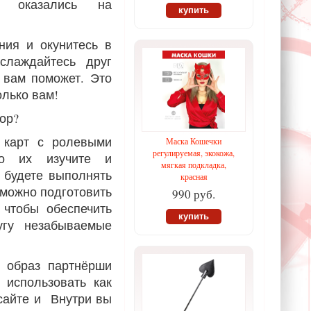
оказались на
купить
ния и окунитесь в
аслаждайтесь друг
р вам поможет. Это
лько вам!
ор?
 карт с ролевыми
Маска Кошечки
регулируемая, экокожа,
но их изучите и
мягкая подкладка,
ю будете выполнять
красная
 можно подготовить
990 руб.
 чтобы обеспечить
купить
угу незабываемые
ь образ партнёрши
 использовать как
осайте и Внутри вы