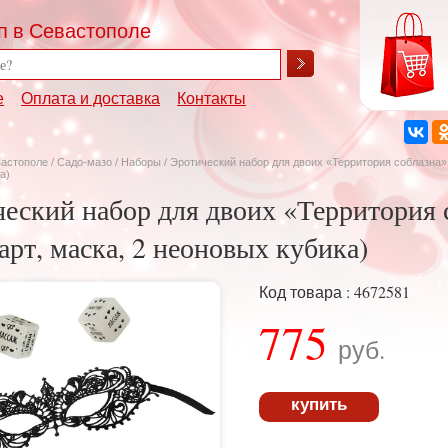
п в Севастополе
е
Оплата и доставка
Контакты
вастополе
/
Садо-мазо
/
Наборы
/ Эротический набор для двоих «Территория соблазна», 
а)
еский набор для двоих «Территория с
карт, маска, 2 неоновых кубика)
Код товара : 4672581
775
руб.
купить