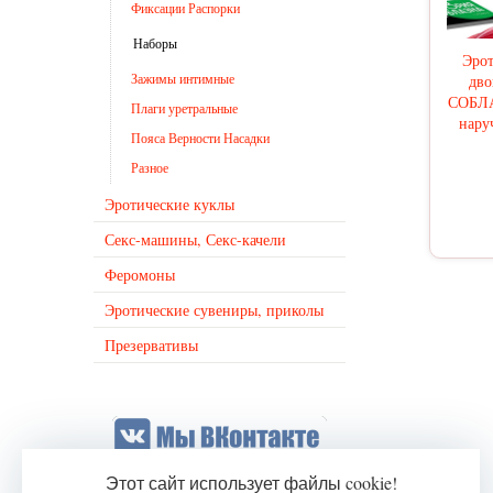
Фиксации Распорки
Наборы
Эрот
Зажимы интимные
дв
СОБЛАЗ
Плаги уретральные
нару
Пояса Верности Насадки
Разное
Эротические куклы
Секс-машины, Секс-качели
Феромоны
Эротические сувениры, приколы
Презервативы
Этот сайт использует файлы cookie!