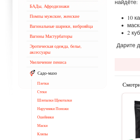
найдёте:
БАДы, Афродизиаки
Помпы мужские, женские
10 к
маск
Вагинальные шарики, виброяйца
2 ку
Вагины Мастурбаторы
Дарите д
Эротическая одежда, белье,
аксессуары
Увеличение пениса
Садо-мазо
Плетки
Смотри
Стеки
Шлепалки Щекоталки
Наручники Поножи
Ошейники
Маски
Кляпы