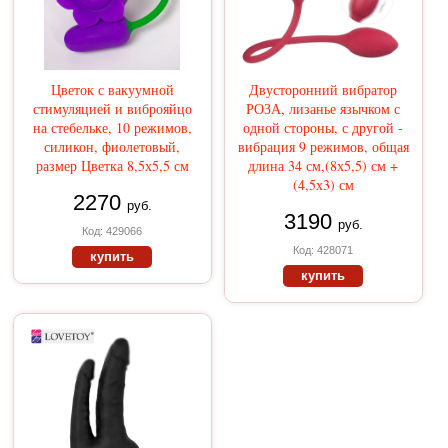
Цветок с вакуумной
Двусторонний вибратор
стимуляцией и виброяйцо
РОЗА, лизанье язычком с
на стебельке, 10 режимов,
одной стороны, с другой -
силикон, фиолетовый,
вибрация 9 режимов, общая
размер Цветка 8,5х5,5 см
длина 34 см,(8х5,5) см +
(4,5х3) см
2270
руб.
3190
руб.
Код: 429066
Код: 428071
купить
купить