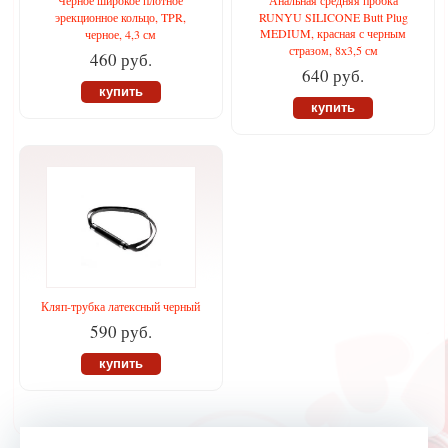
Черное широкое плотное
Анальная средняя пробка
эрекционное кольцо, TPR,
RUNYU SILICONE Butt Plug
MEDIUM, красная с черным
черное, 4,3 см
стразом, 8х3,5 см
460 руб.
640 руб.
купить
купить
Кляп-трубка латексный черный
590 руб.
купить