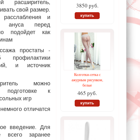
й расширитель,
3850 руб.
ивать свой размер.
 расслабления и
купить
ц ануса перед
сно подойдет как
чинам
ссажа простаты -
б профилактики
ний, и источник
Колготки-сетка с
ажурным рисунком,
ритель можно
белые
и подготовке к
465 руб.
 сольных игр
купить
 немного отличатся
ное введение. Для
е всего заранее