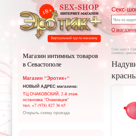
Секс-шо
О магазин
Виртуальный тур по магазину
Секс-шоп в Се
силикон, красн
Магазин интимных товаров
Надувн
в Севастополе
красны
Магазин "Эротик+"
НОВЫЙ АДРЕС магазина:
ТЦ ОЧАКОВСКИЙ, 2-й этаж
остановка "Очаковцев"
тел. +7 (978) 827 36 65
Открыть схему проезда