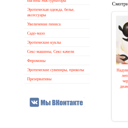
Вагины Мастурбаторы
Смотри
Эротическая одежда, белье,
аксессуары
Увеличение пениса
Садо-мазо
Эротические куклы
Секс-машины, Секс-качели
Феромоны
Эротические сувениры, приколы
Надувн
леп
Презервативы
чер
диам