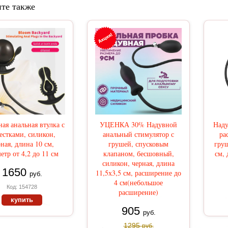
те также
ая анальная втулка с
УЦЕНКА 30% Надувной
Наду
естками, силикон,
анальный стимулятор с
ра
ная, длина 10 см,
грушей, спусковым
груш
етр от 4,2 до 11 см
клапаном, бесшовный,
см, 
силикон, черная, длина
1650
11,5х3,5 см, расширение до
руб.
4 см(небольшое
Код: 154728
расширение)
купить
905
руб.
1295
руб.