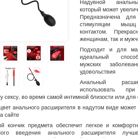
Надувной анальны
который может увелич
Предназначена для
стимуляции мыш
контактом. Прекра
женщинам, так и муж
Подходит и для ма
идеальный спосо
мужских заболева
удовольствия
Анальный расши
использовать пр
у сексу, во время самой интимной близости или для
цвет анального расширителя в надутом виде может
а сайте
й кончик предмета обеспечит легкое и комфорт
ного введения анального расширителя лучш