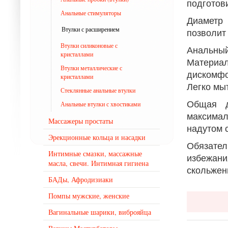
подготов
Анальные стимуляторы
Диаметр
Втулки с расширением
позволит
Втулки силиконовые с
Анальны
кристаллами
Материа
Втулки металлические с
дискомфо
кристаллами
Легко мыт
Стеклянные анальные втулки
Общая д
Анальные втулки с хвостиками
максима
Массажеры простаты
надутом 
Эрекционные кольца и насадки
Обязате
Интимные смазки, массажные
избежан
масла, свечи. Интимная гигиена
скольжен
БАДы, Афродизиаки
Помпы мужские, женские
Вагинальные шарики, виброяйца