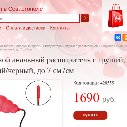
п в Севастополе
е
Оплата и доставка
Контакты
вастополе
/
Анальные пробки, стимуляторы
/
Втулки с расширением
/ Надувной анальн
ый/черный, до 7 см7см
ой анальный расширитель с грушей, 
й/черный, до 7 см7см
Код товара : 428555
1690
руб.
купить