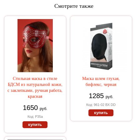
Смотрите также
Стильная маска в стиле
Маска шлем глухая,
БДСМ из натуральной кожи,
бифлекс, черная
с заклепками, ручная работа,
1285
красная
руб.
Код: 961-02 BX DD
1650
руб.
купить
Код: Р35а
купить