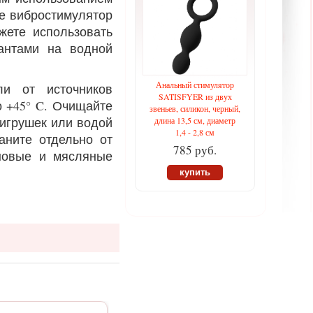
те вибростимулятор
жете использовать
антами на водной
Анальный стимулятор
и от источников
SATISFYER из двух
о +45° C. Очищайте
звеньев, силикон, черный,
-игрушек или водой
длина 13,5 см, диаметр
1,4 - 2,8 см
аните отдельно от
785 руб.
оновые и мясляные
купить