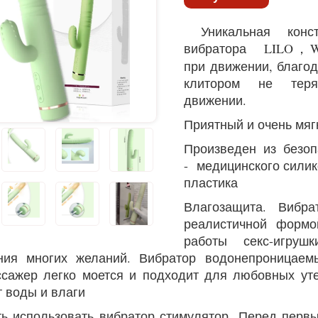
Уникальная конст
вибратора LILO，WE
при движении, благод
клитором не тер
движении.
Приятный и очень мя
Произведен из безо
-
медицинского силик
пластика
Влагозащита. Вибра
реалистичной форм
работы секс-игруш
ния многих желаний. Вибратор водонепроницаем
сажер легко моется и подходит для любовных ут
т воды и влаги
ть использовать вибратор стимулятор. Перед перв