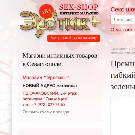
Секс-шо
О магазин
Виртуальный тур по магазину
Секс-шоп в Се
телескопически
Магазин интимных товаров
Преми
в Севастополе
гибкий
Магазин "Эротик+"
зелены
НОВЫЙ АДРЕС магазина:
ТЦ ОЧАКОВСКИЙ, 2-й этаж
остановка "Очаковцев"
тел. +7 (978) 827 36 65
Открыть схему проезда