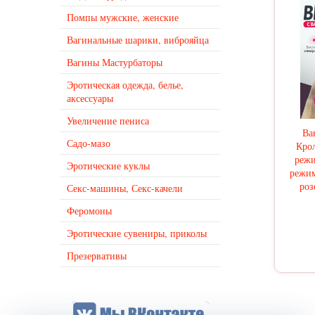
Помпы мужские, женские
Вагинальные шарики, виброяйца
Вагины Мастурбаторы
Эротическая одежда, белье,
аксессуары
Увеличение пениса
Ва
Садо-мазо
Крол
режи
Эротические куклы
режим
роз
Секс-машины, Секс-качели
Феромоны
Эротические сувениры, приколы
Презервативы