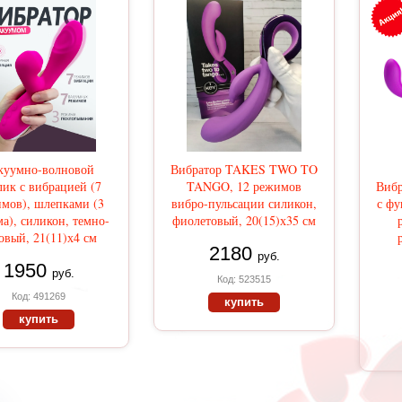
куумно-волновой
Вибратор TAKES TWO TO
ик с вибрацией (7
TANGO, 12 режимов
Виб
мов), шлепками (3
вибро-пульсации силикон,
с фу
а), силикон, темно-
фиолетовый, 20(15)х35 см
овый, 21(11)х4 см
2180
руб.
1950
руб.
Код: 523515
Код: 491269
купить
купить