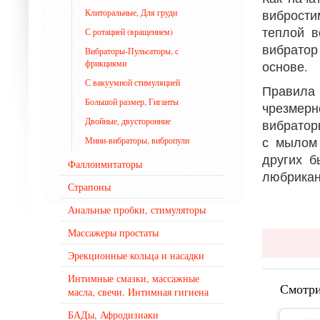
Клиторальные, Для груди
вибрости
теплой в
С ротацией (вращением)
вибрато
Вибраторы-Пульсаторы, с
фрикциями
основе.
С вакуумной стимуляцией
Правила
Большой размер, Гиганты
чрезмерн
Двойные, двусторонние
вибратор
с мылом 
Мини-вибраторы, вибропули
других б
Фаллоимитаторы
любрикан
Страпоны
Анальные пробки, стимуляторы
Массажеры простаты
Эрекционные кольца и насадки
Интимные смазки, массажные
Смотри
масла, свечи. Интимная гигиена
БАДы, Афродизиаки