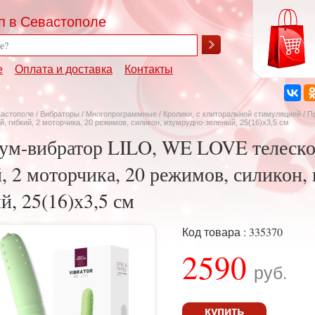
п в Севастополе
е
Оплата и доставка
Контакты
вастополе
/
Вибраторы
/
Многопрограммные
/
Кролики, с клиторальной стимуляцией
/ П
й, гибкий, 2 моторчика, 20 режимов, силикон, изумрудно-зеленый, 25(16)х3,5 см
ум-вибратор LILO, WE LOVE телеско
, 2 моторчика, 20 режимов, силикон,
й, 25(16)х3,5 см
Код товара : 335370
2590
руб.
купить