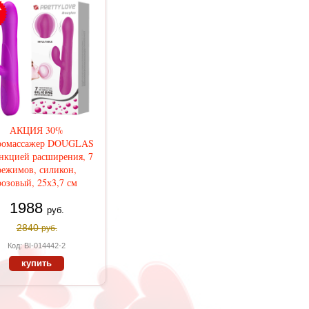
АКЦИЯ 30%
ромассажер DOUGLAS
нкцией расширения, 7
режимов, силикон,
розовый, 25х3,7 см
1988
руб.
2840
руб.
Код: BI-014442-2
купить