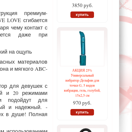
3850 руб.
рукция премиум-
купить
 LOVE сгибается
аря чему контакт с
яется даже при
гкий на ощупь
пасных материалов
она и мягкого ABC-
АКЦИЯ 25%
Универсальный
вибратор-Дельфин для
тор для девушек с
точки G, 5 видов
вибрации, гель, голубой,
ой и 20 режимами
15х2,5 см
ки подойдут для
970 руб.
ый и надежный. -
купить
ех в душе! Полная
ым использованием