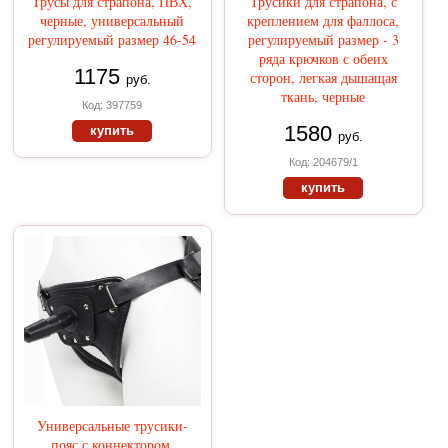
Трусы для страпона, ПВХ,
Трусики для страпона, с
черные, универсальный
креплением для фаллоса,
регулируемый размер 46-54
регулируемый размер - 3
ряда крючков с обеих
1175
сторон, легкая дышащая
руб.
ткань, черные
Код: 397759
1580
купить
руб.
Код: 204679/1
купить
Универсальные трусики-
пояс с коннектором,