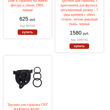
Пояс к страпону на любую
Трусики для страпона, с
фигуру и объем, ПВХ,
креплением для фаллоса,
черные
регулируемый размер - 3
ряда крючков с обеих
625
сторон, легкая дышащая
руб.
ткань, черные
Код: 867205
1580
купить
руб.
Код: 204679/1
купить
Трусики для страпона CNT
HARNESS BASIC,