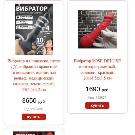
Вибратор на присоске, пульт
Вибратор ROSE DELUXE
ДУ, вибрация+вращение
многопрограммный,
(извивание), волнистый
силикон, красный,
рельеф, медицинский
20(14,5)х3,5 см
силикон, темно-серый,
1690
23(2-)х4,2 см
руб.
Код: 292870
3650
руб.
купить
Код: 2962091
купить