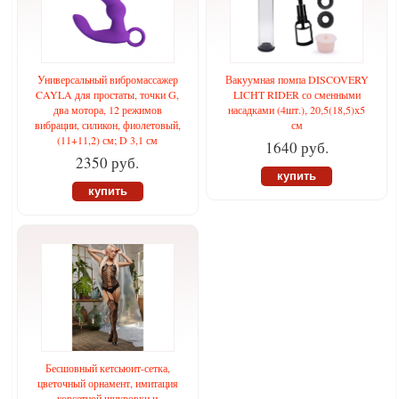
Универсальный вибромассажер
Вакуумная помпа DISCOVERY
CAYLA для простаты, точки G,
LICHT RIDER со сменными
два мотора, 12 режимов
насадками (4шт.), 20,5(18,5)х5
вибрации, силикон, фиолетовый,
см
(11+11,2) см; D 3,1 см
1640 руб.
2350 руб.
купить
купить
Бесшовный кетсьюит-сетка,
цветочный орнамент, имитация
корсетной шнуровки и