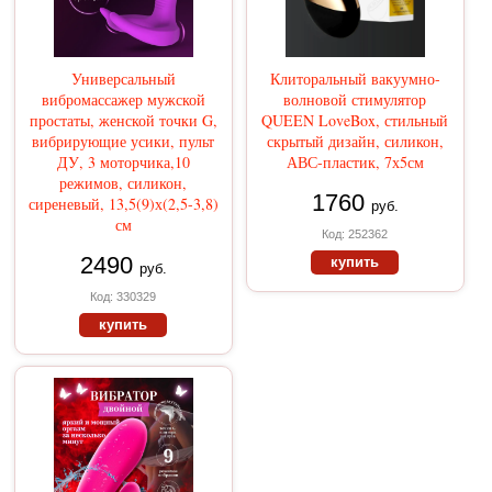
Универсальный
Клиторальный вакуумно-
вибромассажер мужской
волновой стимулятор
простаты, женской точки G,
QUEEN LoveBox, стильный
вибрирующие усики, пульт
скрытый дизайн, силикон,
ДУ, 3 моторчика,10
АВС-пластик, 7х5см
режимов, силикон,
1760
сиреневый, 13,5(9)х(2,5-3,8)
руб.
см
Код: 252362
2490
купить
руб.
Код: 330329
купить