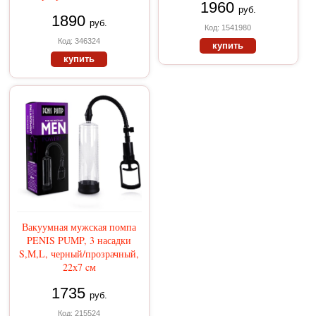
1960
руб.
1890
руб.
Код: 1541980
Код: 346324
купить
купить
Вакуумная мужская помпа
PENIS PUMP, 3 насадки
S,M,L, черный/прозрачный,
22х7 cм
1735
руб.
Код: 215524