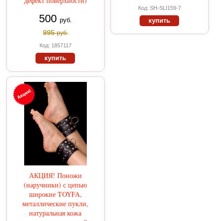
дефект поверхности)
Код: SH-SLI159-7
500
руб.
купить
995
руб.
Код: 1857117
купить
АКЦИЯ! Поножи
(наручники) с цепью
широкие TOYFA,
металлические пукли,
натуральная кожа