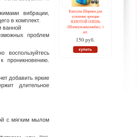
Капсулы-Шарики для
имами вибрации,
усиления эрекции
его в комплект.
ЗОЛОТОЙ ОЛЕНЬ
и ванной
(Шэнжунсаншэньбао), 1
шт.
озможных проблем
150 руб.
купить
о воспользуйтесь
к проникновению.
чет добавить яркие
ржит длительное
дой с мягким мылом