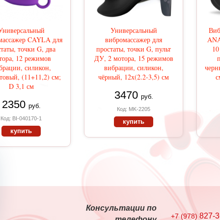
Универсальный
Универсальный
Виб
массажер CAYLA для
вибромассажер для
ANA
таты, точки G, два
простаты, точки G, пульт
10
тора, 12 режимов
ДУ, 2 мотора, 15 режимов
брации, силикон,
вибрации, силикон,
черн
товый, (11+11,2) см;
чёрный, 12х(2.2-3,5) см
с
D 3,1 см
3470
руб.
2350
руб.
Код: MK-2205
Код: BI-040170-1
купить
купить
Консультации по
827-3
+7 (978)
телефону