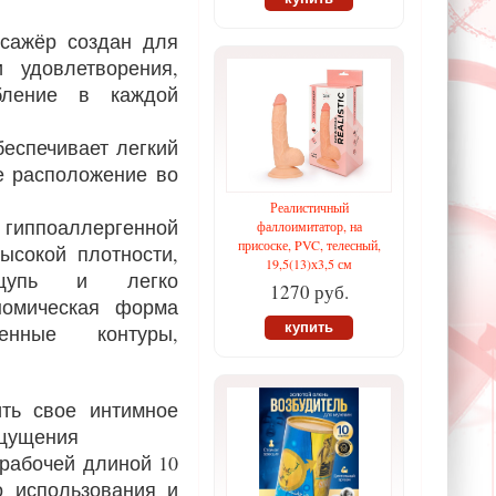
ссажёр создан для
и удовлетворения,
бление в каждой
беспечивает легкий
е расположение во
Реалистичный
поаллергенной
фаллоимитатор, на
присоске, PVC, телесный,
ысокой плотности,
19,5(13)х3,5 см
щупь и легко
1270 руб.
номическая форма
купить
венные контуры,
ть свое интимное
ощущения
 рабочей длиной 10
о использования и