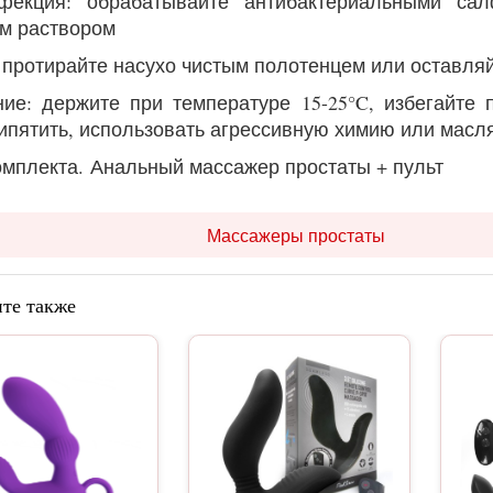
нфекция: обрабатывайте антибактериальными са
м раствором
: протирайте насухо чистым полотенцем или оставляй
ние: держите при температуре 15-25°C, избегайте
кипятить, использовать агрессивную химию или масл
омплекта.
Анальный массажер простаты + пульт
Массажеры простаты
те также