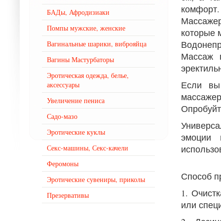
комфорт.
БАДы, Афродизиаки
Массаже
Помпы мужские, женские
которые 
Водонепр
Вагинальные шарики, виброяйца
Массаж 
Вагины Мастурбаторы
эректиль
Эротическая одежда, белье,
Если вы
аксессуары
массаже
Увеличение пениса
Опробуйт
Садо-мазо
Универса
Эротические куклы
эмоции 
Секс-машины, Секс-качели
использо
Феромоны
Способ п
Эротические сувениры, приколы
1. Очист
Презервативы
или спец