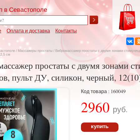
п в Севастополе
е
Оплата и доставка
Контакты
вастополе
/
Массажеры простаты
/ Вибромассажер простаты с двумя зонами стимуляции
х2,5 см
ассажер простаты с двумя зонами ст
в, пульт ДУ, силикон, черный, 12(10
Код товара : 160049
2960
руб.
купить