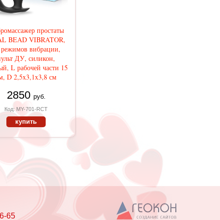
ромассажер простаты
L BEAD VIBRATOR,
 режимов вибрации,
пульт ДУ, силикон,
ый, L рабочей части 15
м, D 2,5x3,1x3,8 см
2850
руб.
Код: MY-701-RCT
купить
6-65