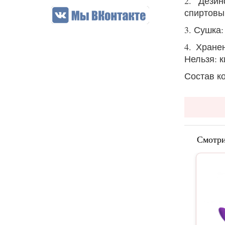
2. Дези
спиртовы
3. Сушка
4. Хране
Нельзя: 
Состав к
Смотри