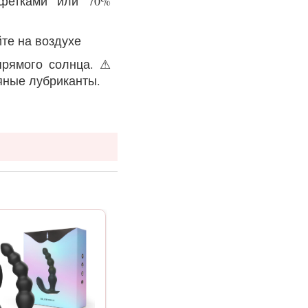
лфетками или 70%
те на воздухе
 прямого солнца. ⚠
яные лубриканты.