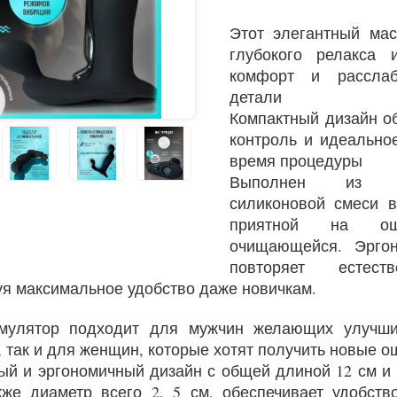
Этот элегантный ма
глубокого релакса 
комфорт и рассла
детали
Компактный дизайн о
контроль и идеально
время процедуры
Выполнен из гип
силиконовой смеси в
приятной на о
очищающейся. Эрго
повторяет естест
уя максимальное удобство даже новичкам.
имулятор подходит для мужчин желающих улучши
, так и для женщин, которые хотят получить новые 
ый и эргономичный дизайн с общей длиной 12 см и
кже диаметр всего 2, 5 см, обеспечивает удобств