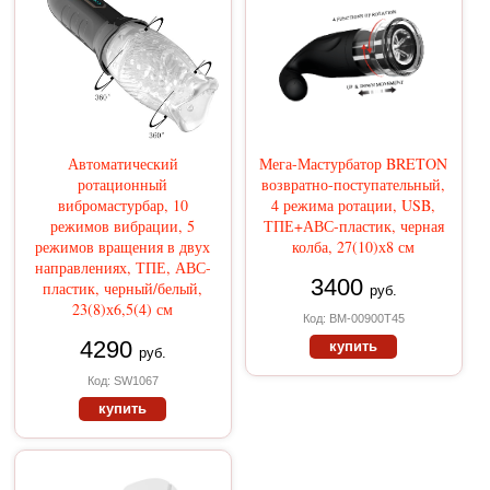
Автоматический
Мега-Мастурбатор BRETON
ротационный
возвратно-поступательный,
вибромастурбар, 10
4 режима ротации, USB,
режимов вибрации, 5
ТПЕ+АВС-пластик, черная
режимов вращения в двух
колба, 27(10)х8 см
направлениях, ТПЕ, АВС-
3400
пластик, черный/белый,
руб.
23(8)х6,5(4) см
Код: BM-00900T45
4290
купить
руб.
Код: SW1067
купить