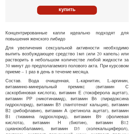
купить
Концентрированные капли идеально подходят для
повышения женского либидо
Для увеличения сексуальной активности необходимо
выпить возбуждающее средство 1мл (или 20 капель) или
растворить в небольшом количестве любой жидкости за
30 минут до предполагаемого полового акта. При курсовом
приеме – 1 раз в день в течение месяца.
Состав. В
ода очищенная, L-карнитин, L-аргинин,
витаминно-минеральный премикс (витамин С
(аскорбиновая кислота), витамин Е (токоферола ацетат),
витамин РР (никотинамид), витамин В6 (пиридоксина
гидрохлорид), витамин В5 (пантотенат кальция), витамин
В2 (рибофлавин), витамин А (ретинола ацетат), витамин
В1 (тиамина гидрохлорид), витамин В9 (фолиевая
кислота), витамин Н (биотин), витамин В12
(цианокобаламин), витамин D3 (холекальциферол),