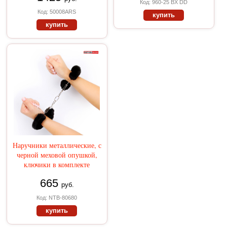
Код: 960-25 BX DD
Код: 50008ARS
купить
купить
Наручники металлические, с
черной меховой опушкой,
ключики в комплекте
665
руб.
Код: NTB-80680
купить