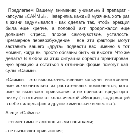
Предлагаем Вашему вниманию уникальный препарат -
капсулы «САЙМЫ». Навер­няка, каж­дый муж­чина, хоть раз
в жизни задумывался - как сде­лать так, чтобы эрекция
была еще крепче, а поло­вой акт про­должался еще
дольше!? Cтресс, пло­хое само­чув­ствие, усталость,
чрезмер­ное перевоз­буж­де­ние - все эти фак­торы могут
заста­вить вашего «друга» под­ве­сти вас именно в тот
момент, когда вы про­сто обя­заны быть на высоте! Что же
делать? В любой из этих ситу­аций обре­сти гаран­ти­рован­
ную эрекцию и остаться в отлич­ной форме помогут кап­
сулы «Саймы»
«
Саймы» - это высококаче­ствен­ные кап­сулы, изго­тов­лен­
ные исключи­тельно из рас­ти­тель­ных компо­нен­тов, кото­
рые не вызы­вают при­вы­ка­ния и не при­носят вреда орга­
низму ( в отли­чие от классической «Виагры», содержащей
в себе сил­де­нафил и другие хими­че­ские вещества ).
А еще «Саймы»:
- совместимы с алкогольными напитками;
- не вызывают привыкания;