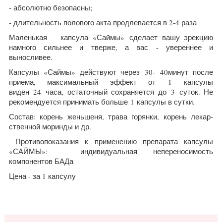
- абсолютно безопасны;
- длительность полового акта продлевается в 2-4 раза
Маленькая кап­сула «Саймы» сде­лает вашу эрекцию
намного силь­нее и тверже, а вас - уве­рен­нее и
выносливее.
Кап­сулы «Саймы» действуют через
30
-
40
минут после
приема, мак­сималь­ный эффект от
1
кап­сулы
виден
24
часа, оста­точ­ный сохра­ня­ется до
3
суток. Не
рекомен­ду­ется принимать больше
1
кап­сулы в сутки.
Состав: корень женьшеня, трава горянки, корень лекар­
ственной моринды и др.
Противопоказания к применению препарата капсулы
«САЙМЫ»:
индивидуальная непереносимость
компонентов БАДа
Цена - за 1 капсулу