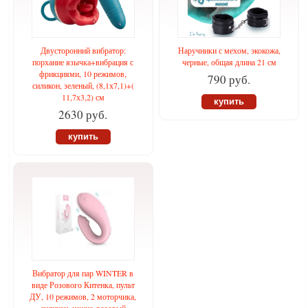
Двусторонний вибратор:
Наручники с мехом, экокожа,
порхание язычка+вибрация с
черные, общая длина 21 см
фрикциями, 10 режимов,
790 руб.
силикон, зеленый, (8,1х7,1)+(
11,7х3,2) см
купить
2630 руб.
купить
Вибратор для пар WINTER в
виде Розового Китенка, пульт
ДУ, 10 режимов, 2 моторчика,