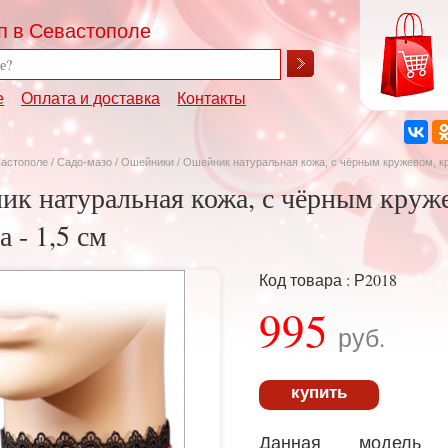
п в Севастополе
е
Оплата и доставка
Контакты
вастополе
/
Садо-мазо
/
Ошейники
/ Ошейник натуральная кожа, с чёрным кружевом, кр
к натуральная кожа, с чёрным круже
 - 1,5 см
Код товара : Р2018
995
руб.
купить
Данная модель 