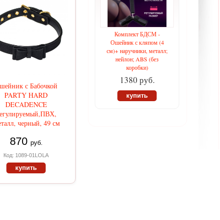
Комплект БДСМ -
Ошейник с кляпом (4
см)+ наручники, металл;
нейлон; ABS (без
коробки)
1380 руб.
шейник с Бабочкой
PARTY HARD
купить
DECADENCE
егулируемый,ПВХ,
талл, черный, 49 см
870
руб.
Код: 1089-01LOLA
купить