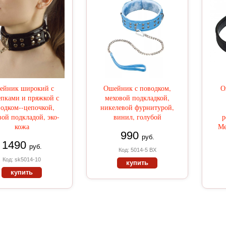
ейник широкий с
Ошейник с поводком,
О
епками и пряжкой с
меховой подкладкой,
одком--цепочкой,
никелевой фурнитурой,
вой подкладой, эко-
винил, голубой
р
кожа
Ме
990
руб.
1490
руб.
Код: 5014-5 BX
Код: sk5014-10
купить
купить