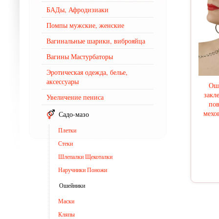
БАДы, Афродизиаки
Помпы мужские, женские
Вагинальные шарики, виброяйца
Вагины Мастурбаторы
Эротическая одежда, белье,
аксессуары
Ош
закл
Увеличение пениса
пов
мехо
Садо-мазо
Плетки
Стеки
Шлепалки Щекоталки
Наручники Поножи
Ошейники
Маски
Кляпы