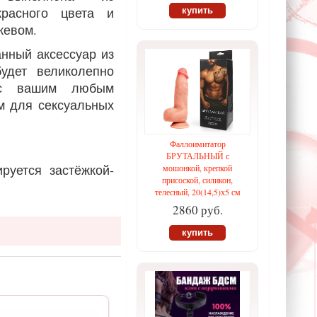
красного цвета и
купить
жевом.
нный аксессуар из
будет великолепно
 с вашим любым
м для сексуальных
Фаллоимитатор
БРУТАЛЬНЫЙ с
руется застёжкой-
мошонкой, крепкой
присоской, силикон,
телесный, 20(14,5)х5 см
2860 руб.
купить