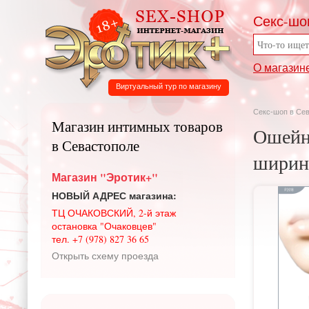
Секс-шо
О магазин
Виртуальный тур по магазину
Секс-шоп в Се
Магазин интимных товаров
Ошейни
в Севастополе
ширина
Магазин "Эротик+"
НОВЫЙ АДРЕС магазина:
ТЦ ОЧАКОВСКИЙ, 2-й этаж
остановка "Очаковцев"
тел. +7 (978) 827 36 65
Открыть схему проезда