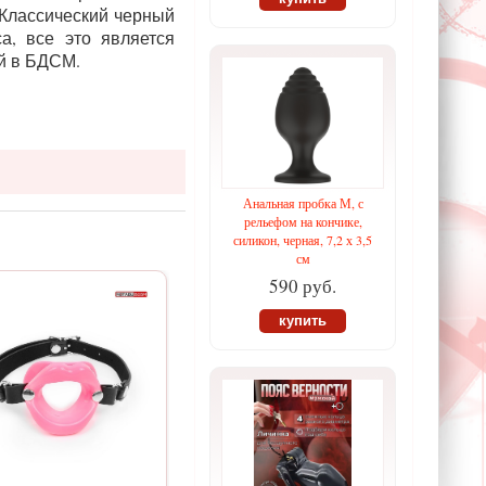
 Классический черный
а, все это является
й в БДСМ.
Анальная пробка М, с
рельефом на кончике,
силикон, черная, 7,2 х 3,5
см
590 руб.
купить