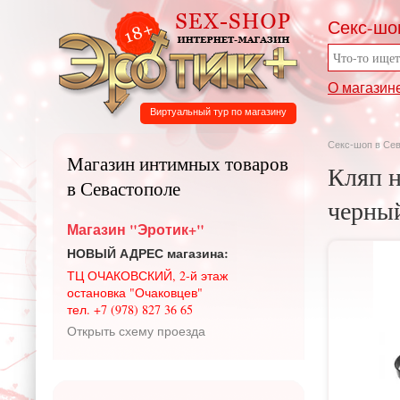
Секс-шо
О магазин
Виртуальный тур по магазину
Секс-шоп в Се
Магазин интимных товаров
Кляп н
в Севастополе
черный
Магазин "Эротик+"
НОВЫЙ АДРЕС магазина:
ТЦ ОЧАКОВСКИЙ, 2-й этаж
остановка "Очаковцев"
тел. +7 (978) 827 36 65
Открыть схему проезда