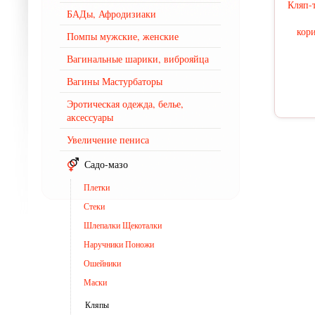
Кляп-
БАДы, Афродизиаки
кори
Помпы мужские, женские
Вагинальные шарики, виброяйца
Вагины Мастурбаторы
Эротическая одежда, белье,
аксессуары
Увеличение пениса
Садо-мазо
Плетки
Стеки
Шлепалки Щекоталки
Наручники Поножи
Ошейники
Маски
Кляпы