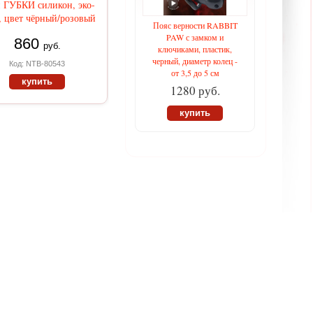
 ГУБКИ силикон, эко-
, цвет чёрный/розовый
Пояс верности RABBIT
PAW с замком и
860
руб.
ключиками, пластик,
черный, диаметр колец -
Код: NTB-80543
от 3,5 до 5 см
купить
1280 руб.
купить