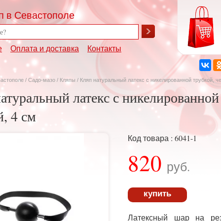
п в Севастополе
е
Оплата и доставка
Контакты
вастополе
/
Садо-мазо
/
Кляпы
/ Кляп натуральный латекс с никелированной трубкой, ч
атуральный латекс с никелированной
, 4 см
Код товара : 6041-1
820
руб.
купить
Латексный шар на ре