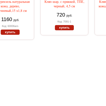
трензель натуральная
Кляп-шар, с пряжкой, ТПЕ,
Кляп
кожа, дерево,
черный, 4,5 см
кожа
чневый,15 х1,8 см
720
руб.
1160
руб.
Код: 7091-1
Код: 60006ars
купить
купить