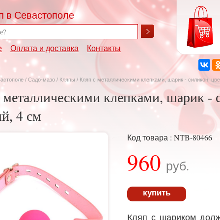
п в Севастополе
е
Оплата и доставка
Контакты
вастополе
/
Садо-мазо
/
Кляпы
/ Кляп с металлическими клепками, шарик - силикон, цве
 металлическими клепками, шарик - 
й, 4 см
Код товара : NTB-80466
960
руб.
купить
Кляп с шариком долж