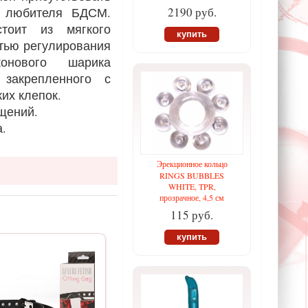
о любителя БДСМ.
2190 руб.
тоит из мягкого
купить
тью регулирования
онового шарика
закрепленного с
их клепок.
ущений.
.
Эрекционное кольцо
RINGS BUBBLES
WHITE, TPR,
прозрачное, 4,5 см
115 руб.
купить