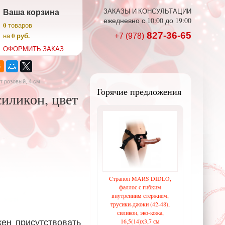
Ваша корзина
ЗАКАЗЫ И КОНСУЛЬТАЦИИ
ежедневно с 10:00 до 19:00
0
товаров
827-36-65
0 руб.
на
+7 (978)
ОФОРМИТЬ ЗАКАЗ
т розовый, 4 см
Горячие предложения
силикон, цвет
Cтрапон MARS DIDLO,
фаллос с гибким
внутренним стержнем,
трусики-джоки (42-48),
силикон, эко-кожа,
ен присутствовать
16,5(14)х3,7 см