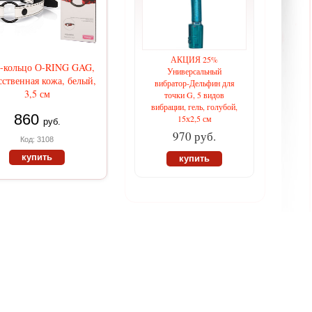
АКЦИЯ 25%
-кольцо О-RING GAG,
Универсальный
сственная кожа, белый,
вибратор-Дельфин для
3,5 см
точки G, 5 видов
вибрации, гель, голубой,
860
15х2,5 см
руб.
970 руб.
Код: 3108
купить
купить