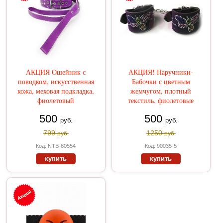
АКЦИЯ Ошейник с
АКЦИЯ! Наручники-
поводком, искусственная
Бабочки с цветным
кожа, меховая подкладка,
жемчугом, плотный
фиолетовый
текстиль, фиолетовые
500
500
руб.
руб.
799
1250
руб.
руб.
Код: NTB-80554
Код: 90035-5
купить
купить