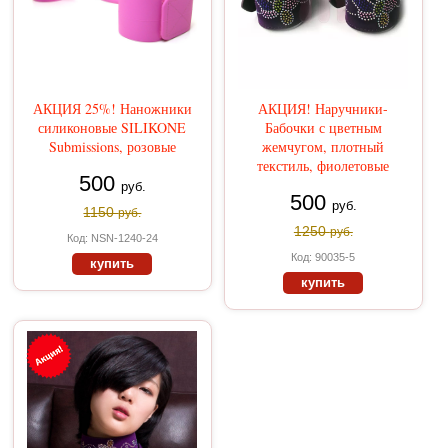
АКЦИЯ 25%! Наножники
АКЦИЯ! Наручники-
силиконовые SILIKONE
Бабочки с цветным
Submissions, розовые
жемчугом, плотный
текстиль, фиолетовые
500
руб.
500
руб.
1150
руб.
1250
руб.
Код: NSN-1240-24
Код: 90035-5
купить
купить