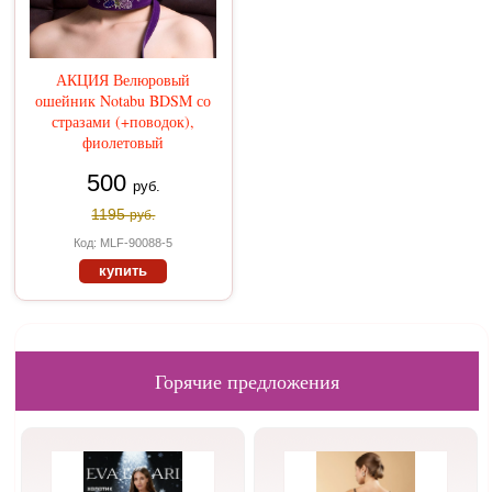
АКЦИЯ Велюровый
ошейник Notabu BDSM со
стразами (+поводок),
фиолетовый
500
руб.
1195
руб.
Код: МLF-90088-5
купить
Горячие предложения