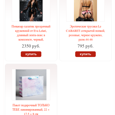
Пеньюар-халатик прозрачный
Эротические трусики Le
кружевной от Eva Lelari,
CABARET cоткрытой попкой,
длинный лента-пояс в
розовые, черное кружево,
комплекте, черный,
разм.44-46
2350 руб.
795 руб.
купить
купить
Пакет подарочный ТОЛЬКО
ТЕБЕ ламинированный, 22 ×
17.5 × 8 см