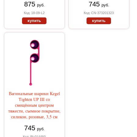
875
745
руб.
руб.
Код: 18-09-L2
Код: CN-373201323
купить
купить
Вагинальные шарики Kegel
Tighten UP III со
смещённым центром
тяжести, съемное покрытие,
силикон, розовые, 3,5 см
745
руб.
Код: BI-014493