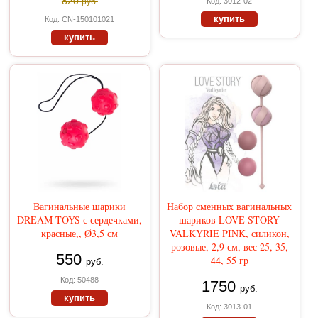
820
руб.
Код: 3012-02
купить
Код: CN-150101021
купить
Вагинальные шарики
Набор сменных вагинальных
DREAM TOYS с сердечками,
шариков LOVE STORY
красные,, Ø3,5 см
VALKYRIE PINK, силикон,
розовые, 2,9 см, вес 25, 35,
550
44, 55 гр
руб.
Код: 50488
1750
руб.
купить
Код: 3013-01