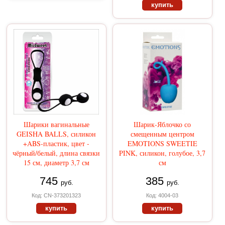
купить
Шарики вагинальные
Шарик-Яблочко со
GEISHA BALLS, силикон
смещенным центром
+ABS-пластик, цвет -
EMOTIONS SWEETIE
чёрный/белый, длина связки
PINK, силикон, голубое, 3,7
15 см, диаметр 3,7 см
см
745
385
руб.
руб.
Код: CN-373201323
Код: 4004-03
купить
купить