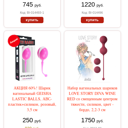
745
1220
руб.
руб.
Код: BI-014493-1
Код: BI-014496
купить
купить
АКЦИЯ 60%! Шарик
Набор вагинальных шариков
вагинальный GEISHA
LOVE STORY DIVA WINE
LASTIC BALLS, АВС-
RED со смещенным центром
пластик+силикон, розовый,
тяжести, силикон, цвет -
3,5 см
бордо, 2,2-3 см
250
1750
руб.
руб.