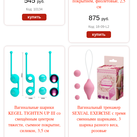
545
покрытием, фиолетовые, 2,5
руб.
см
Код: 10134
875
купить
руб.
Код: 18-09-L2
купить
Вагинальные шарики
Вагинальный тренажер
KEGEL TIGHTEN UP III со
SEXUAL EXERCISE с тремя
смещённым центром
сменными шариками, 3
тяжести, съемное покрытие,
шарика разного веса,
силикон, 3,5 см
розовые