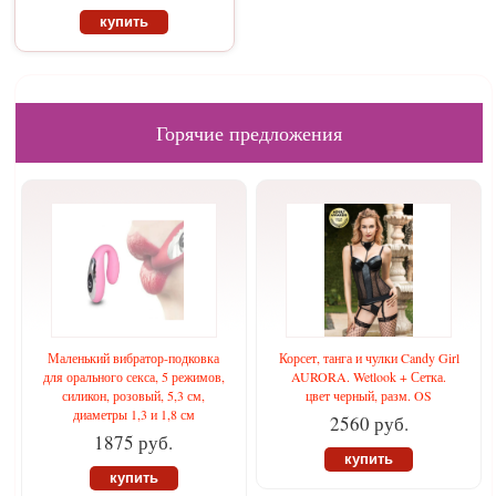
купить
Горячие предложения
Маленький вибратор-подковка
Корсет, танга и чулки Candy Girl
для орального секса, 5 режимов,
AURORA. Wetlook + Сетка.
силикон, розовый, 5,3 см,
цвет черный, разм. OS
диаметры 1,3 и 1,8 см
2560 руб.
1875 руб.
купить
купить